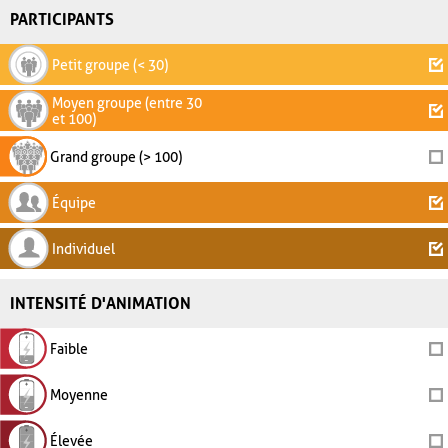
PARTICIPANTS
Petit groupe (< 30)
Moyen groupe (entre 30
et 100)
Grand groupe (> 100)
Équipe
Individuel
INTENSITÉ D'ANIMATION
Faible
Moyenne
Élevée