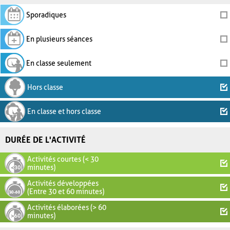
Sporadiques
En plusieurs séances
En classe seulement
Hors classe
En classe et hors classe
DURÉE DE L'ACTIVITÉ
Activités courtes (< 30
minutes)
Activités développées
(Entre 30 et 60 minutes)
Activités élaborées (> 60
minutes)