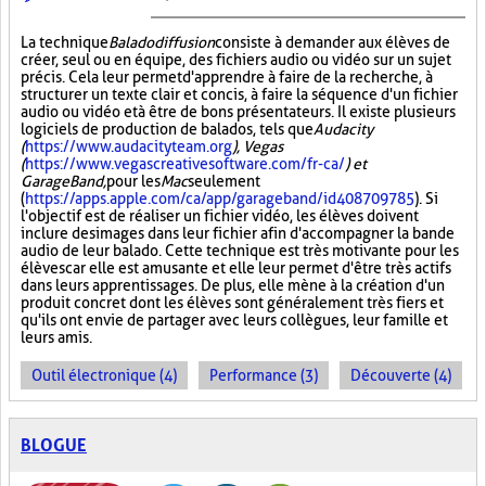
La technique
Baladodiffusion
consiste à demander aux élèves de
créer, seul ou en équipe, des fichiers audio ou vidéo sur un sujet
précis. Cela leur permet d'apprendre à faire de la recherche, à
structurer un texte clair et concis, à faire la séquence d'un fichier
audio ou vidéo et à être de bons présentateurs. Il existe plusieurs
logiciels de production de balados, tels que
Audacity
(
https://www.audacityteam.org
), Vegas
(
https://www.vegascreativesoftware.com/fr-ca/
) et
GarageBand,
pour les
Mac
seulement
(
https://apps.apple.com/ca/app/garageband/id408709785
). Si
l'objectif est de réaliser un fichier vidéo, les élèves doivent
inclure des images dans leur fichier afin d'accompagner la bande
audio de leur balado. Cette technique est très motivante pour les
élèves car elle est amusante et elle leur permet d'être très actifs
dans leurs apprentissages. De plus, elle mène à la création d'un
produit concret dont les élèves sont généralement très fiers et
qu'ils ont envie de partager avec leurs collègues, leur famille et
leurs amis.
Outil électronique (4)
Performance (3)
Découverte (4)
BLOGUE