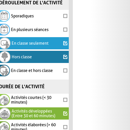
DÉROULEMENT DE L'ACTIVITÉ
Sporadiques
En plusieurs séances
En classe seulement
Hors classe
En classe et hors classe
DURÉE DE L'ACTIVITÉ
Activités courtes (< 30
minutes)
Activités développées
(Entre 30 et 60 minutes)
Activités élaborées (> 60
minutes)