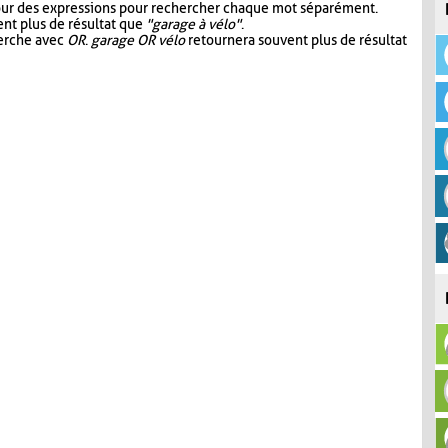
our des expressions pour rechercher chaque mot séparément.
nt plus de résultat que
"garage à vélo"
.
herche avec
OR
.
garage OR vélo
retournera souvent plus de résultat