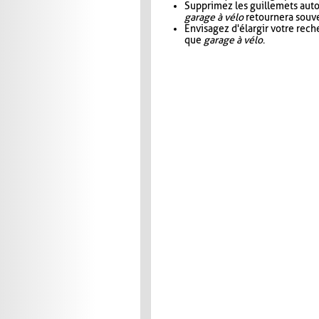
Supprimez les guillemets aut
garage à vélo
retournera souve
Envisagez d'élargir votre rec
que
garage à vélo
.