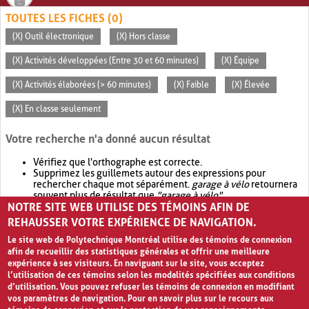
TOUTES LES FICHES (0)
(X) Outil électronique
(X) Hors classe
(X) Activités développées (Entre 30 et 60 minutes)
(X) Équipe
(X) Activités élaborées (> 60 minutes)
(X) Faible
(X) Élevée
(X) En classe seulement
Votre recherche n'a donné aucun résultat
Vérifiez que l'orthographe est correcte.
Supprimez les guillemets autour des expressions pour
rechercher chaque mot séparément.
garage à vélo
retournera
souvent plus de résultat que
"garage à vélo"
.
NOTRE SITE WEB UTILISE DES TÉMOINS AFIN DE
Envisagez d'élargir votre recherche avec
OR
.
garage OR vélo
retournera souvent plus de résultat que
garage à vélo
.
REHAUSSER VOTRE EXPÉRIENCE DE NAVIGATION.
Le site web de Polytechnique Montréal utilise des témoins de connexion
afin de recueillir des statistiques générales et offrir une meilleure
expérience à ses visiteurs. En naviguant sur le site, vous acceptez
l’utilisation de ces témoins selon les modalités spécifiées aux conditions
d’utilisation. Vous pouvez refuser les témoins de connexion en modifiant
vos paramètres de navigation. Pour en savoir plus sur le recours aux