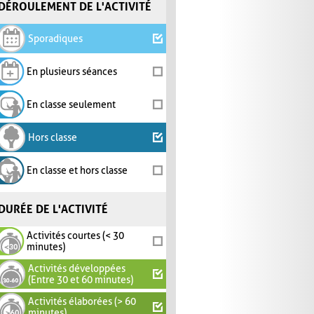
DÉROULEMENT DE L'ACTIVITÉ
Sporadiques
En plusieurs séances
En classe seulement
Hors classe
En classe et hors classe
DURÉE DE L'ACTIVITÉ
Activités courtes (< 30
minutes)
Activités développées
(Entre 30 et 60 minutes)
Activités élaborées (> 60
minutes)