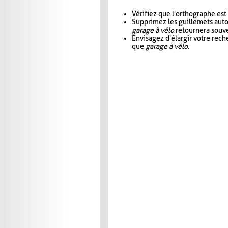
Vérifiez que l'orthographe est
Supprimez les guillemets aut
garage à vélo
retournera souve
Envisagez d'élargir votre rec
que
garage à vélo
.