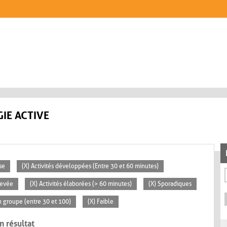
IE ACTIVE
se
(X) Activités développées (Entre 30 et 60 minutes)
levée
(X) Activités élaborées (> 60 minutes)
(X) Sporadiques
 groupe (entre 30 et 100)
(X) Faible
n résultat