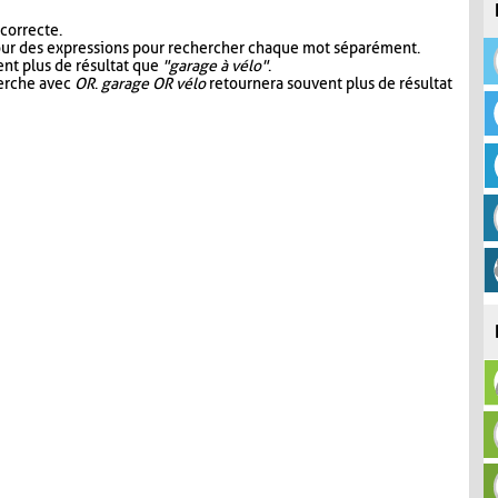
 correcte.
our des expressions pour rechercher chaque mot séparément.
nt plus de résultat que
"garage à vélo"
.
herche avec
OR
.
garage OR vélo
retournera souvent plus de résultat