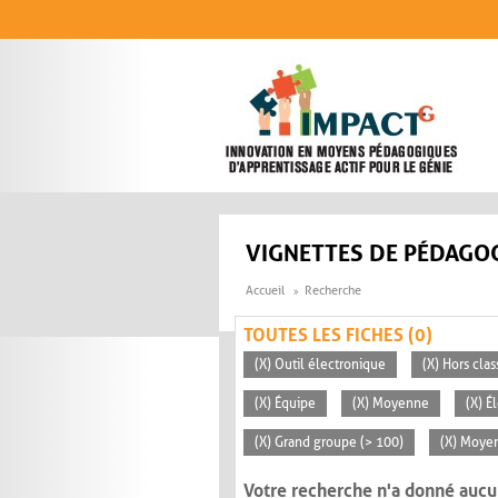
Aller au contenu principal
VIGNETTES DE PÉDAGOG
Accueil
Recherche
TOUTES LES FICHES (0)
(X) Outil électronique
(X) Hors clas
(X) Équipe
(X) Moyenne
(X) É
(X) Grand groupe (> 100)
(X) Moyen
Votre recherche n'a donné aucu