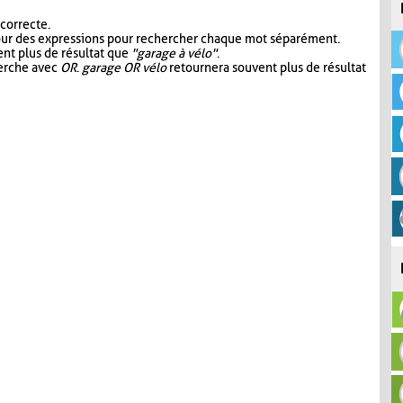
 correcte.
our des expressions pour rechercher chaque mot séparément.
nt plus de résultat que
"garage à vélo"
.
herche avec
OR
.
garage OR vélo
retournera souvent plus de résultat