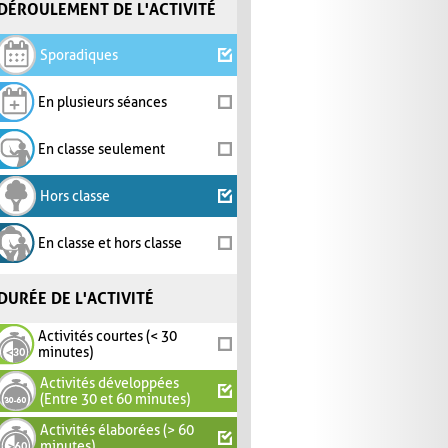
DÉROULEMENT DE L'ACTIVITÉ
Sporadiques
En plusieurs séances
En classe seulement
Hors classe
En classe et hors classe
DURÉE DE L'ACTIVITÉ
Activités courtes (< 30
minutes)
Activités développées
(Entre 30 et 60 minutes)
Activités élaborées (> 60
minutes)