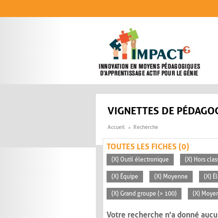
Aller au contenu principal
VIGNETTES DE PÉDAGOG
Accueil
Recherche
TOUTES LES FICHES (0)
(X) Outil électronique
(X) Hors clas
(X) Équipe
(X) Moyenne
(X) É
(X) Grand groupe (> 100)
(X) Moyen
Votre recherche n'a donné aucu