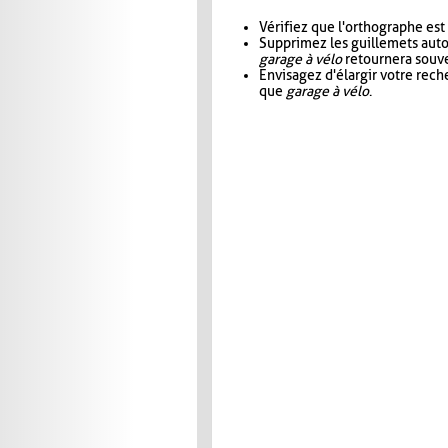
Vérifiez que l'orthographe est
Supprimez les guillemets aut
garage à vélo
retournera souve
Envisagez d'élargir votre rec
que
garage à vélo
.