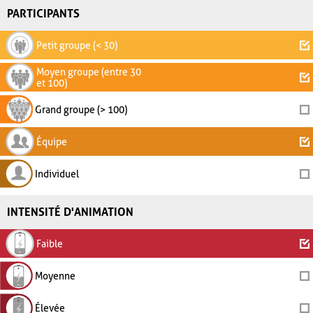
PARTICIPANTS
Petit groupe (< 30)
Moyen groupe (entre 30
et 100)
Grand groupe (> 100)
Équipe
Individuel
INTENSITÉ D'ANIMATION
Faible
Moyenne
Élevée