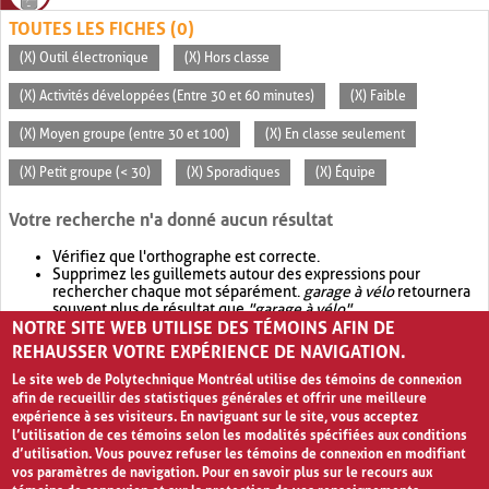
TOUTES LES FICHES (0)
(X) Outil électronique
(X) Hors classe
(X) Activités développées (Entre 30 et 60 minutes)
(X) Faible
(X) Moyen groupe (entre 30 et 100)
(X) En classe seulement
(X) Petit groupe (< 30)
(X) Sporadiques
(X) Équipe
Votre recherche n'a donné aucun résultat
Vérifiez que l'orthographe est correcte.
Supprimez les guillemets autour des expressions pour
rechercher chaque mot séparément.
garage à vélo
retournera
souvent plus de résultat que
"garage à vélo"
.
NOTRE SITE WEB UTILISE DES TÉMOINS AFIN DE
Envisagez d'élargir votre recherche avec
OR
.
garage OR vélo
retournera souvent plus de résultat que
garage à vélo
.
REHAUSSER VOTRE EXPÉRIENCE DE NAVIGATION.
Le site web de Polytechnique Montréal utilise des témoins de connexion
afin de recueillir des statistiques générales et offrir une meilleure
expérience à ses visiteurs. En naviguant sur le site, vous acceptez
l’utilisation de ces témoins selon les modalités spécifiées aux conditions
d’utilisation. Vous pouvez refuser les témoins de connexion en modifiant
vos paramètres de navigation. Pour en savoir plus sur le recours aux