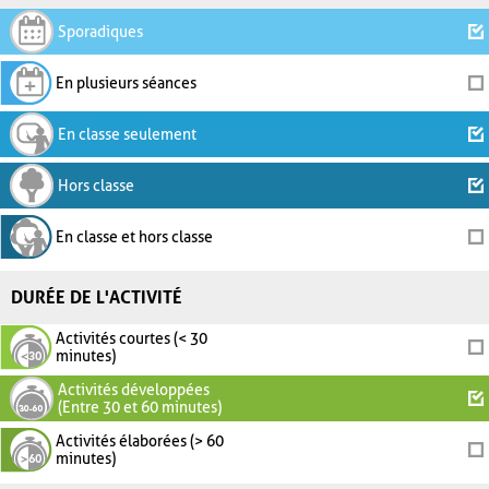
Sporadiques
En plusieurs séances
En classe seulement
Hors classe
En classe et hors classe
DURÉE DE L'ACTIVITÉ
Activités courtes (< 30
minutes)
Activités développées
(Entre 30 et 60 minutes)
Activités élaborées (> 60
minutes)