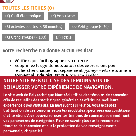
TOUTES LES FICHES (0)
(X) Outil électronique
(X) Hors classe
(X) Activités courtes (< 30 minutes)
(X) Petit groupe (< 30)
(X) Grand groupe (> 100)
(X) Faible
Votre recherche n'a donné aucun résultat
Vérifiez que l'orthographe est correcte.
Supprimez les guillemets autour des expressions pour
rechercher chaque mot séparément.
garage à vélo
retournera
souvent plus de résultat que
"garage à vélo"
.
NOTRE SITE WEB UTILISE DES TÉMOINS AFIN DE
Envisagez d'élargir votre recherche avec
OR
.
garage OR vélo
retournera souvent plus de résultat que
garage à vélo
.
REHAUSSER VOTRE EXPÉRIENCE DE NAVIGATION.
Le site web de Polytechnique Montréal utilise des témoins de connexion
afin de recueillir des statistiques générales et offrir une meilleure
expérience à ses visiteurs. En naviguant sur le site, vous acceptez
l’utilisation de ces témoins selon les modalités spécifiées aux conditions
d’utilisation. Vous pouvez refuser les témoins de connexion en modifiant
vos paramètres de navigation. Pour en savoir plus sur le recours aux
témoins de connexion et sur la protection de vos renseignements
personnels,
cliquez ici
.
Avis de confidentialité et conditions d’utilisation