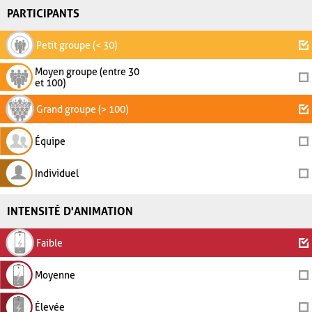
PARTICIPANTS
Petit groupe (< 30)
Moyen groupe (entre 30
et 100)
Grand groupe (> 100)
Équipe
Individuel
INTENSITÉ D'ANIMATION
Faible
Moyenne
Élevée