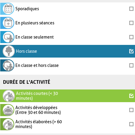
Sporadiques
En plusieurs séances
En classe seulement
Hors classe
En classe et hors classe
DURÉE DE L'ACTIVITÉ
Activités courtes (< 30
minutes)
Activités développées
(Entre 30 et 60 minutes)
Activités élaborées (> 60
minutes)