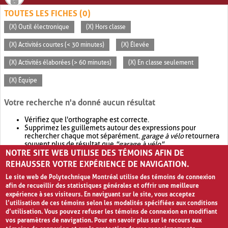
TOUTES LES FICHES (0)
(X) Outil électronique
(X) Hors classe
(X) Activités courtes (< 30 minutes)
(X) Élevée
(X) Activités élaborées (> 60 minutes)
(X) En classe seulement
(X) Équipe
Votre recherche n'a donné aucun résultat
Vérifiez que l'orthographe est correcte.
Supprimez les guillemets autour des expressions pour
rechercher chaque mot séparément.
garage à vélo
retournera
souvent plus de résultat que
"garage à vélo"
.
NOTRE SITE WEB UTILISE DES TÉMOINS AFIN DE
Envisagez d'élargir votre recherche avec
OR
.
garage OR vélo
retournera souvent plus de résultat que
garage à vélo
.
REHAUSSER VOTRE EXPÉRIENCE DE NAVIGATION.
Le site web de Polytechnique Montréal utilise des témoins de connexion
afin de recueillir des statistiques générales et offrir une meilleure
expérience à ses visiteurs. En naviguant sur le site, vous acceptez
l’utilisation de ces témoins selon les modalités spécifiées aux conditions
d’utilisation. Vous pouvez refuser les témoins de connexion en modifiant
vos paramètres de navigation. Pour en savoir plus sur le recours aux