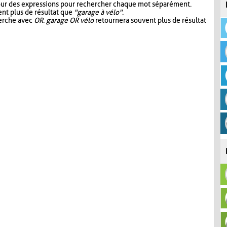
our des expressions pour rechercher chaque mot séparément.
nt plus de résultat que
"garage à vélo"
.
herche avec
OR
.
garage OR vélo
retournera souvent plus de résultat