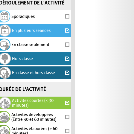
DÉROULEMENT DE L'ACTIVITÉ
Sporadiques
En plusieurs séances
En classe seulement
Hors classe
En classe et hors classe
DURÉE DE L'ACTIVITÉ
Activités courtes (< 30
minutes)
Activités développées
(Entre 30 et 60 minutes)
Activités élaborées (> 60
minutes)