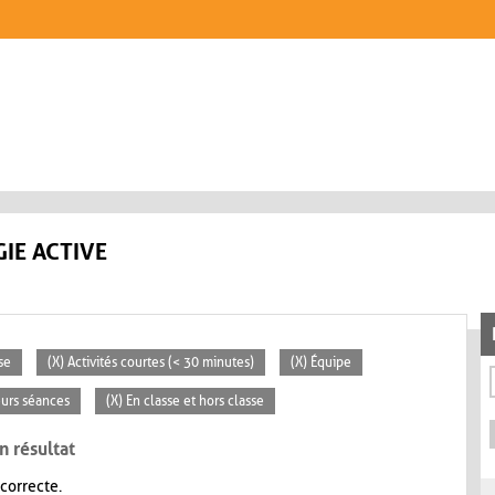
IE ACTIVE
se
(X) Activités courtes (< 30 minutes)
(X) Équipe
eurs séances
(X) En classe et hors classe
n résultat
 correcte.