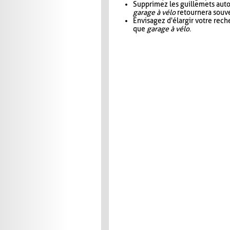
Supprimez les guillemets aut
garage à vélo
retournera souve
Envisagez d'élargir votre rec
que
garage à vélo
.