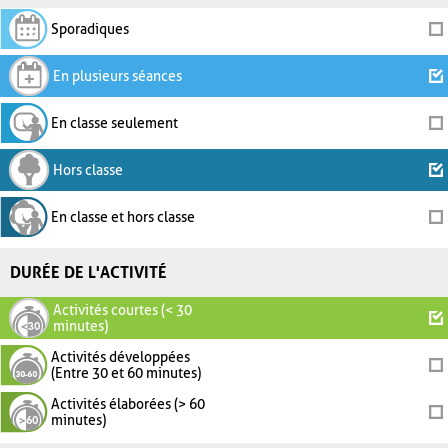
Sporadiques
En plusieurs séances
En classe seulement
Hors classe
En classe et hors classe
DURÉE DE L'ACTIVITÉ
Activités courtes (< 30
minutes)
Activités développées
(Entre 30 et 60 minutes)
Activités élaborées (> 60
minutes)