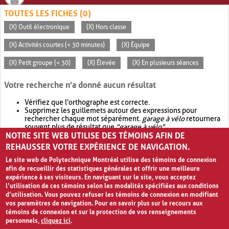
TOUTES LES FICHES (0)
(X) Outil électronique
(X) Hors classe
(X) Activités courtes (< 30 minutes)
(X) Équipe
(X) Petit groupe (< 30)
(X) Élevée
(X) En plusieurs séances
Votre recherche n'a donné aucun résultat
Vérifiez que l'orthographe est correcte.
Supprimez les guillemets autour des expressions pour
rechercher chaque mot séparément.
garage à vélo
retournera
souvent plus de résultat que
"garage à vélo"
.
NOTRE SITE WEB UTILISE DES TÉMOINS AFIN DE
Envisagez d'élargir votre recherche avec
OR
.
garage OR vélo
retournera souvent plus de résultat que
garage à vélo
.
REHAUSSER VOTRE EXPÉRIENCE DE NAVIGATION.
Le site web de Polytechnique Montréal utilise des témoins de connexion
afin de recueillir des statistiques générales et offrir une meilleure
expérience à ses visiteurs. En naviguant sur le site, vous acceptez
l’utilisation de ces témoins selon les modalités spécifiées aux conditions
d’utilisation. Vous pouvez refuser les témoins de connexion en modifiant
vos paramètres de navigation. Pour en savoir plus sur le recours aux
témoins de connexion et sur la protection de vos renseignements
personnels,
cliquez ici
.
Avis de confidentialité et conditions d’utilisation