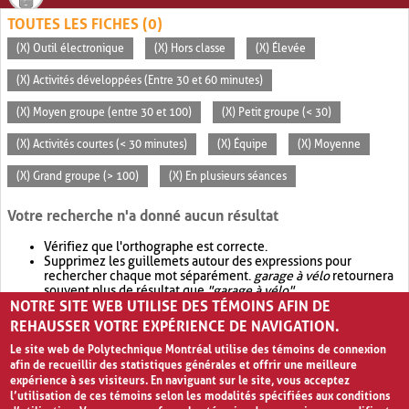
TOUTES LES FICHES (0)
(X) Outil électronique
(X) Hors classe
(X) Élevée
(X) Activités développées (Entre 30 et 60 minutes)
(X) Moyen groupe (entre 30 et 100)
(X) Petit groupe (< 30)
(X) Activités courtes (< 30 minutes)
(X) Équipe
(X) Moyenne
(X) Grand groupe (> 100)
(X) En plusieurs séances
Votre recherche n'a donné aucun résultat
Vérifiez que l'orthographe est correcte.
Supprimez les guillemets autour des expressions pour
rechercher chaque mot séparément.
garage à vélo
retournera
souvent plus de résultat que
"garage à vélo"
.
NOTRE SITE WEB UTILISE DES TÉMOINS AFIN DE
Envisagez d'élargir votre recherche avec
OR
.
garage OR vélo
retournera souvent plus de résultat que
garage à vélo
.
REHAUSSER VOTRE EXPÉRIENCE DE NAVIGATION.
Le site web de Polytechnique Montréal utilise des témoins de connexion
afin de recueillir des statistiques générales et offrir une meilleure
expérience à ses visiteurs. En naviguant sur le site, vous acceptez
l’utilisation de ces témoins selon les modalités spécifiées aux conditions