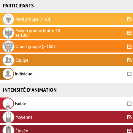
PARTICIPANTS
Petit groupe (< 30)
Moyen groupe (entre 30
et 100)
Grand groupe (> 100)
Équipe
Individuel
INTENSITÉ D'ANIMATION
Faible
Moyenne
Élevée