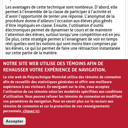
Les avantages de cette technique sont nombreux. D’abord, elle
permet à l’ensemble de la classe de participer à l’activité et
d’avoir l’opportunité de tenter une réponse. L’anonymat de la
procédure donne d’ailleurs l’occasion aux élèves plus gênés
d’être impliqués en classe. Ensuite, l’utilisation d’outils
électroniques permet de dynamiser le cours et de maintenir
l’attention des élèves, surtout lorsqu’une compétition est en jeu.
De plus, cette stratégie permet à l’enseignant de voir en temps
réel quelles sont les notions qui sont moins bien comprises par
les élèves, ce qui lui permet de faire une rétroaction instantanée
sur cette partie de la matière.
Outil électronique (4)
Socialisation (8)
Ludification (9)
NOTRE SITE WEB UTILISE DES TÉMOINS AFIN DE
REHAUSSER VOTRE EXPÉRIENCE DE NAVIGATION.
Le site web de Polytechnique Montréal utilise des témoins de connexion
afin de recueillir des statistiques générales et offrir une meilleure
expérience à ses visiteurs. En naviguant sur le site, vous acceptez
l’utilisation de ces témoins selon les modalités spécifiées aux conditions
d’utilisation. Vous pouvez refuser les témoins de connexion en modifiant
vos paramètres de navigation. Pour en savoir plus sur le recours aux
témoins de connexion et sur la protection de vos renseignements
personnels,
cliquez ici
.
Avis de confidentialité et conditions d’utilisation
Accepter