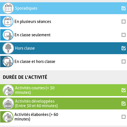
Sporadiques
En plusieurs séances
En classe seulement
Hors classe
En classe et hors classe
DURÉE DE L'ACTIVITÉ
Activités courtes (< 30
minutes)
Activités développées
(Entre 30 et 60 minutes)
Activités élaborées (> 60
minutes)