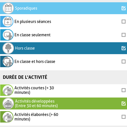
Sporadiques
En plusieurs séances
En classe seulement
Hors classe
En classe et hors classe
DURÉE DE L'ACTIVITÉ
Activités courtes (< 30
minutes)
Activités développées
(Entre 30 et 60 minutes)
Activités élaborées (> 60
minutes)