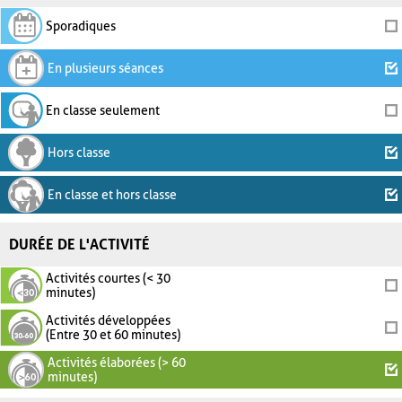
Sporadiques
En plusieurs séances
En classe seulement
Hors classe
En classe et hors classe
DURÉE DE L'ACTIVITÉ
Activités courtes (< 30
minutes)
Activités développées
(Entre 30 et 60 minutes)
Activités élaborées (> 60
minutes)