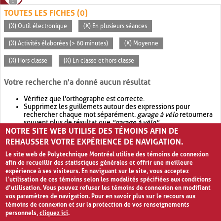
TOUTES LES FICHES (0)
(X) Outil électronique
(X) En plusieurs séances
(X) Activités élaborées (> 60 minutes)
(X) Moyenne
(X) Hors classe
(X) En classe et hors classe
Votre recherche n'a donné aucun résultat
Vérifiez que l'orthographe est correcte.
Supprimez les guillemets autour des expressions pour
rechercher chaque mot séparément.
garage à vélo
retournera
souvent plus de résultat que
"garage à vélo"
.
NOTRE SITE WEB UTILISE DES TÉMOINS AFIN DE
Envisagez d'élargir votre recherche avec
OR
.
garage OR vélo
retournera souvent plus de résultat que
garage à vélo
.
REHAUSSER VOTRE EXPÉRIENCE DE NAVIGATION.
Le site web de Polytechnique Montréal utilise des témoins de connexion
afin de recueillir des statistiques générales et offrir une meilleure
expérience à ses visiteurs. En naviguant sur le site, vous acceptez
l’utilisation de ces témoins selon les modalités spécifiées aux conditions
d’utilisation. Vous pouvez refuser les témoins de connexion en modifiant
vos paramètres de navigation. Pour en savoir plus sur le recours aux
témoins de connexion et sur la protection de vos renseignements
personnels,
cliquez ici
.
Avis de confidentialité et conditions d’utilisation