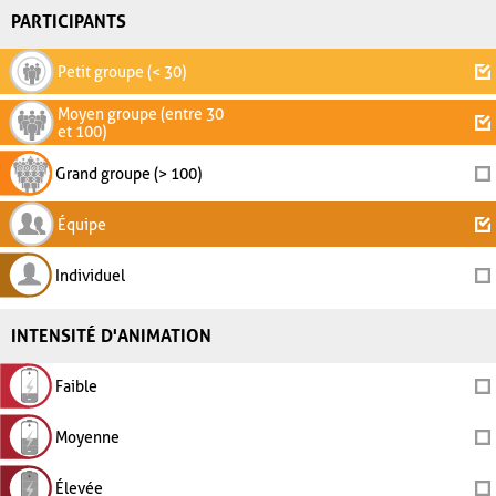
PARTICIPANTS
Petit groupe (< 30)
Moyen groupe (entre 30
et 100)
Grand groupe (> 100)
Équipe
Individuel
INTENSITÉ D'ANIMATION
Faible
Moyenne
Élevée