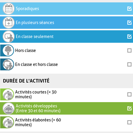
Sporadiques
En plusieurs séances
En classe seulement
Hors classe
En classe et hors classe
DURÉE DE L'ACTIVITÉ
Activités courtes (< 30
minutes)
Activités développées
(Entre 30 et 60 minutes)
Activités élaborées (> 60
minutes)