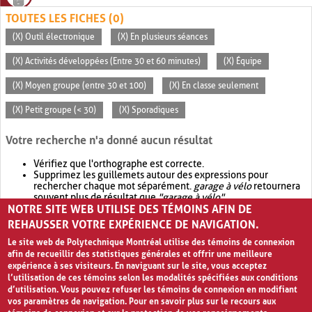
TOUTES LES FICHES (0)
(X) Outil électronique
(X) En plusieurs séances
(X) Activités développées (Entre 30 et 60 minutes)
(X) Équipe
(X) Moyen groupe (entre 30 et 100)
(X) En classe seulement
(X) Petit groupe (< 30)
(X) Sporadiques
Votre recherche n'a donné aucun résultat
Vérifiez que l'orthographe est correcte.
Supprimez les guillemets autour des expressions pour
rechercher chaque mot séparément.
garage à vélo
retournera
souvent plus de résultat que
"garage à vélo"
.
NOTRE SITE WEB UTILISE DES TÉMOINS AFIN DE
Envisagez d'élargir votre recherche avec
OR
.
garage OR vélo
retournera souvent plus de résultat que
garage à vélo
.
REHAUSSER VOTRE EXPÉRIENCE DE NAVIGATION.
Le site web de Polytechnique Montréal utilise des témoins de connexion
afin de recueillir des statistiques générales et offrir une meilleure
expérience à ses visiteurs. En naviguant sur le site, vous acceptez
l’utilisation de ces témoins selon les modalités spécifiées aux conditions
d’utilisation. Vous pouvez refuser les témoins de connexion en modifiant
vos paramètres de navigation. Pour en savoir plus sur le recours aux