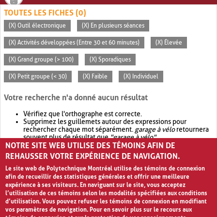
TOUTES LES FICHES (0)
(X) Outil électronique
(X) En plusieurs séances
(X) Activités développées (Entre 30 et 60 minutes)
(X) Élevée
(X) Grand groupe (> 100)
(X) Sporadiques
(X) Petit groupe (< 30)
(X) Faible
(X) Individuel
Votre recherche n'a donné aucun résultat
Vérifiez que l'orthographe est correcte.
Supprimez les guillemets autour des expressions pour
rechercher chaque mot séparément.
garage à vélo
retournera
souvent plus de résultat que
"garage à vélo"
.
NOTRE SITE WEB UTILISE DES TÉMOINS AFIN DE
Envisagez d'élargir votre recherche avec
OR
.
garage OR vélo
retournera souvent plus de résultat que
garage à vélo
.
REHAUSSER VOTRE EXPÉRIENCE DE NAVIGATION.
Le site web de Polytechnique Montréal utilise des témoins de connexion
afin de recueillir des statistiques générales et offrir une meilleure
expérience à ses visiteurs. En naviguant sur le site, vous acceptez
l’utilisation de ces témoins selon les modalités spécifiées aux conditions
d’utilisation. Vous pouvez refuser les témoins de connexion en modifiant
vos paramètres de navigation. Pour en savoir plus sur le recours aux