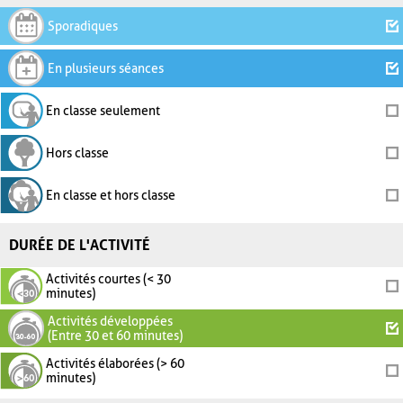
Sporadiques
En plusieurs séances
En classe seulement
Hors classe
En classe et hors classe
DURÉE DE L'ACTIVITÉ
Activités courtes (< 30
minutes)
Activités développées
(Entre 30 et 60 minutes)
Activités élaborées (> 60
minutes)