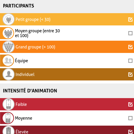
PARTICIPANTS
Petit groupe (< 30)
Moyen groupe (entre 30
et 100)
Grand groupe (> 100)
Équipe
Individuel
INTENSITÉ D'ANIMATION
Faible
Moyenne
Élevée