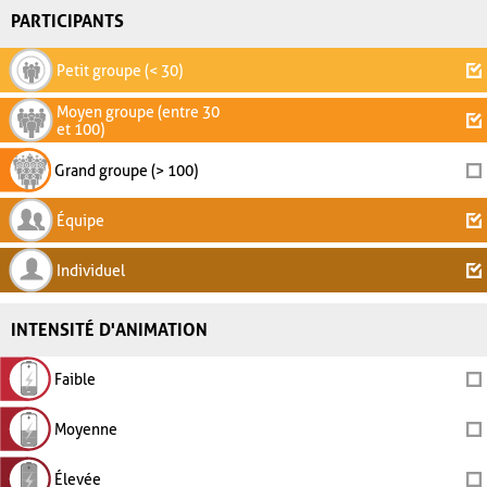
PARTICIPANTS
Petit groupe (< 30)
Moyen groupe (entre 30
et 100)
Grand groupe (> 100)
Équipe
Individuel
INTENSITÉ D'ANIMATION
Faible
Moyenne
Élevée