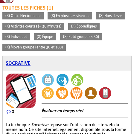
TOUTES LES FICHES (1)
(X) Outil électronique
(X) En plusieurs séances
(X) Hors classe
(X) Activités courtes (< 30 minutes)
(X) Sporadiques
(X) Individuel
(X) Équipe
(X) Petit groupe (< 30)
(X) Moyen groupe (entre 30 et 100)
SOCRATIVE
Évaluer en temps réel
0
La technique
Socrative
repose sur l’utilisation du site web du
même nom. Ce site internet, également disponible sous la forme