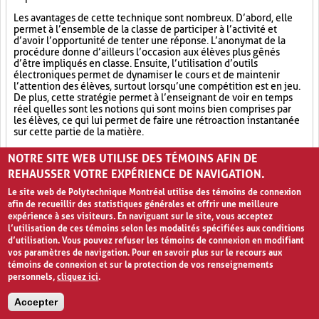
Les avantages de cette technique sont nombreux. D’abord, elle
permet à l’ensemble de la classe de participer à l’activité et
d’avoir l’opportunité de tenter une réponse. L’anonymat de la
procédure donne d’ailleurs l’occasion aux élèves plus gênés
d’être impliqués en classe. Ensuite, l’utilisation d’outils
électroniques permet de dynamiser le cours et de maintenir
l’attention des élèves, surtout lorsqu’une compétition est en jeu.
De plus, cette stratégie permet à l’enseignant de voir en temps
réel quelles sont les notions qui sont moins bien comprises par
les élèves, ce qui lui permet de faire une rétroaction instantanée
sur cette partie de la matière.
Outil électronique (4)
Socialisation (8)
Ludification (9)
NOTRE SITE WEB UTILISE DES TÉMOINS AFIN DE
REHAUSSER VOTRE EXPÉRIENCE DE NAVIGATION.
Le site web de Polytechnique Montréal utilise des témoins de connexion
afin de recueillir des statistiques générales et offrir une meilleure
expérience à ses visiteurs. En naviguant sur le site, vous acceptez
l’utilisation de ces témoins selon les modalités spécifiées aux conditions
d’utilisation. Vous pouvez refuser les témoins de connexion en modifiant
vos paramètres de navigation. Pour en savoir plus sur le recours aux
témoins de connexion et sur la protection de vos renseignements
personnels,
cliquez ici
.
Avis de confidentialité et conditions d’utilisation
Accepter