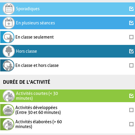
Sporadiques
En plusieurs séances
En classe seulement
Hors classe
En classe et hors classe
DURÉE DE L'ACTIVITÉ
Activités courtes (< 30
minutes)
Activités développées
(Entre 30 et 60 minutes)
Activités élaborées (> 60
minutes)