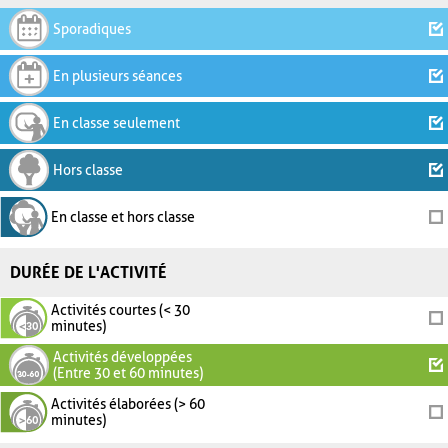
Sporadiques
En plusieurs séances
En classe seulement
Hors classe
En classe et hors classe
DURÉE DE L'ACTIVITÉ
Activités courtes (< 30
minutes)
Activités développées
(Entre 30 et 60 minutes)
Activités élaborées (> 60
minutes)