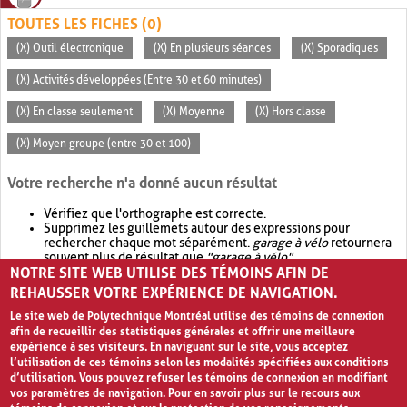
TOUTES LES FICHES (0)
(X) Outil électronique
(X) En plusieurs séances
(X) Sporadiques
(X) Activités développées (Entre 30 et 60 minutes)
(X) En classe seulement
(X) Moyenne
(X) Hors classe
(X) Moyen groupe (entre 30 et 100)
Votre recherche n'a donné aucun résultat
Vérifiez que l'orthographe est correcte.
Supprimez les guillemets autour des expressions pour
rechercher chaque mot séparément.
garage à vélo
retournera
souvent plus de résultat que
"garage à vélo"
.
NOTRE SITE WEB UTILISE DES TÉMOINS AFIN DE
Envisagez d'élargir votre recherche avec
OR
.
garage OR vélo
retournera souvent plus de résultat que
garage à vélo
.
REHAUSSER VOTRE EXPÉRIENCE DE NAVIGATION.
Le site web de Polytechnique Montréal utilise des témoins de connexion
afin de recueillir des statistiques générales et offrir une meilleure
expérience à ses visiteurs. En naviguant sur le site, vous acceptez
l’utilisation de ces témoins selon les modalités spécifiées aux conditions
d’utilisation. Vous pouvez refuser les témoins de connexion en modifiant
vos paramètres de navigation. Pour en savoir plus sur le recours aux