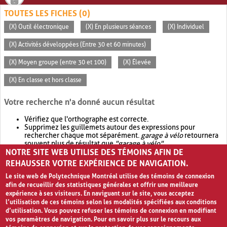
TOUTES LES FICHES (0)
(X) Outil électronique
(X) En plusieurs séances
(X) Individuel
(X) Activités développées (Entre 30 et 60 minutes)
(X) Moyen groupe (entre 30 et 100)
(X) Élevée
(X) En classe et hors classe
Votre recherche n'a donné aucun résultat
Vérifiez que l'orthographe est correcte.
Supprimez les guillemets autour des expressions pour
rechercher chaque mot séparément.
garage à vélo
retournera
souvent plus de résultat que
"garage à vélo"
.
NOTRE SITE WEB UTILISE DES TÉMOINS AFIN DE
Envisagez d'élargir votre recherche avec
OR
.
garage OR vélo
retournera souvent plus de résultat que
garage à vélo
.
REHAUSSER VOTRE EXPÉRIENCE DE NAVIGATION.
Le site web de Polytechnique Montréal utilise des témoins de connexion
afin de recueillir des statistiques générales et offrir une meilleure
expérience à ses visiteurs. En naviguant sur le site, vous acceptez
l’utilisation de ces témoins selon les modalités spécifiées aux conditions
d’utilisation. Vous pouvez refuser les témoins de connexion en modifiant
vos paramètres de navigation. Pour en savoir plus sur le recours aux