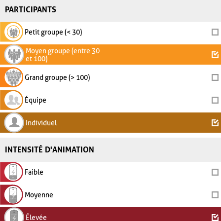
PARTICIPANTS
Petit groupe (< 30)
Moyen groupe (entre 30
et 100)
Grand groupe (> 100)
Équipe
Individuel
INTENSITÉ D'ANIMATION
Faible
Moyenne
Élevée