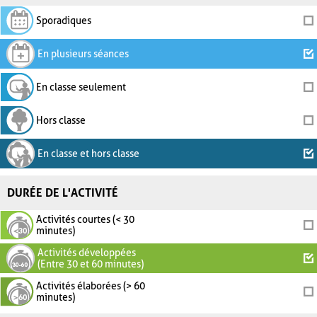
Sporadiques
En plusieurs séances
En classe seulement
Hors classe
En classe et hors classe
DURÉE DE L'ACTIVITÉ
Activités courtes (< 30
minutes)
Activités développées
(Entre 30 et 60 minutes)
Activités élaborées (> 60
minutes)