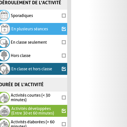
DÉROULEMENT DE L'ACTIVITÉ
Sporadiques
En plusieurs séances
En classe seulement
Hors classe
En classe et hors classe
DURÉE DE L'ACTIVITÉ
Activités courtes (< 30
minutes)
Activités développées
(Entre 30 et 60 minutes)
Activités élaborées (> 60
minutes)