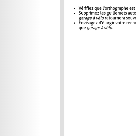
Vérifiez que l'orthographe est
Supprimez les guillemets aut
garage à vélo
retournera souve
Envisagez d'élargir votre rec
que
garage à vélo
.