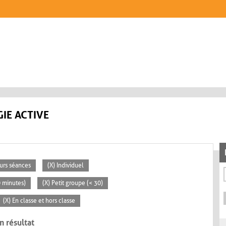
IE ACTIVE
eurs séances
(X) Individuel
0 minutes)
(X) Petit groupe (< 30)
(X) En classe et hors classe
n résultat