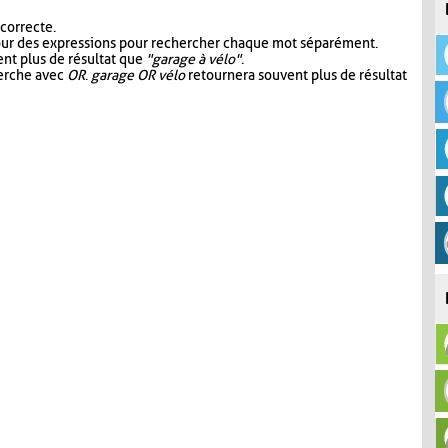
 correcte.
our des expressions pour rechercher chaque mot séparément.
nt plus de résultat que
"garage à vélo"
.
herche avec
OR
.
garage OR vélo
retournera souvent plus de résultat