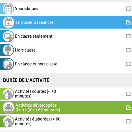
Sporadiques
En plusieurs séances
En classe seulement
Hors classe
En classe et hors classe
DURÉE DE L'ACTIVITÉ
Activités courtes (< 30
minutes)
Activités développées
(Entre 30 et 60 minutes)
Activités élaborées (> 60
minutes)