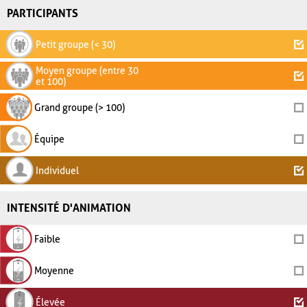
PARTICIPANTS
Petit groupe (< 30)
Moyen groupe (entre 30
et 100)
Grand groupe (> 100)
Équipe
Individuel
INTENSITÉ D'ANIMATION
Faible
Moyenne
Élevée