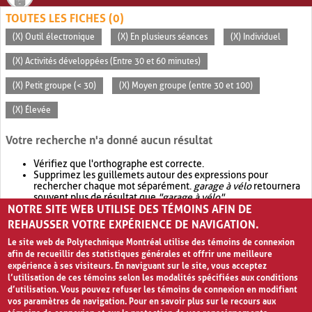
TOUTES LES FICHES (0)
(X) Outil électronique
(X) En plusieurs séances
(X) Individuel
(X) Activités développées (Entre 30 et 60 minutes)
(X) Petit groupe (< 30)
(X) Moyen groupe (entre 30 et 100)
(X) Élevée
Votre recherche n'a donné aucun résultat
Vérifiez que l'orthographe est correcte.
Supprimez les guillemets autour des expressions pour
rechercher chaque mot séparément.
garage à vélo
retournera
souvent plus de résultat que
"garage à vélo"
.
NOTRE SITE WEB UTILISE DES TÉMOINS AFIN DE
Envisagez d'élargir votre recherche avec
OR
.
garage OR vélo
retournera souvent plus de résultat que
garage à vélo
.
REHAUSSER VOTRE EXPÉRIENCE DE NAVIGATION.
Le site web de Polytechnique Montréal utilise des témoins de connexion
afin de recueillir des statistiques générales et offrir une meilleure
expérience à ses visiteurs. En naviguant sur le site, vous acceptez
l’utilisation de ces témoins selon les modalités spécifiées aux conditions
d’utilisation. Vous pouvez refuser les témoins de connexion en modifiant
vos paramètres de navigation. Pour en savoir plus sur le recours aux