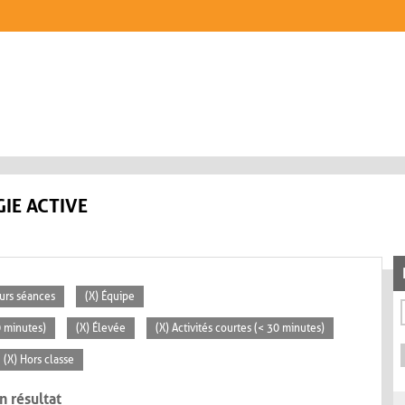
IE ACTIVE
eurs séances
(X) Équipe
0 minutes)
(X) Élevée
(X) Activités courtes (< 30 minutes)
(X) Hors classe
n résultat