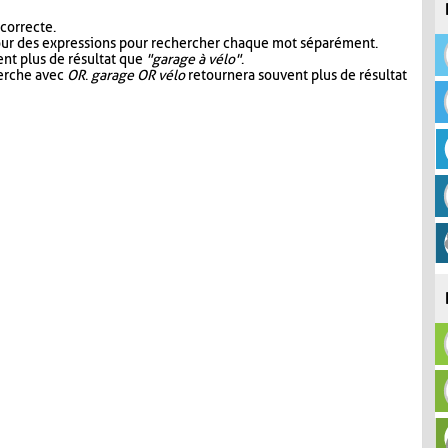
 correcte.
our des expressions pour rechercher chaque mot séparément.
nt plus de résultat que
"garage à vélo"
.
herche avec
OR
.
garage OR vélo
retournera souvent plus de résultat