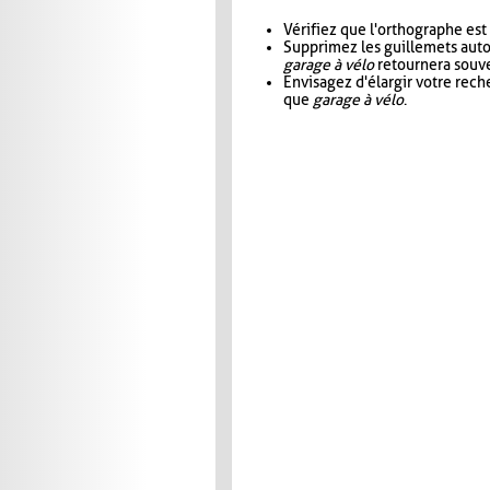
Vérifiez que l'orthographe est
Supprimez les guillemets aut
garage à vélo
retournera souve
Envisagez d'élargir votre rec
que
garage à vélo
.