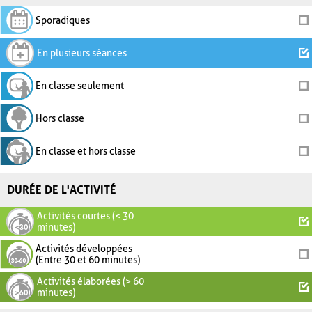
Sporadiques
En plusieurs séances
En classe seulement
Hors classe
En classe et hors classe
DURÉE DE L'ACTIVITÉ
Activités courtes (< 30
minutes)
Activités développées
(Entre 30 et 60 minutes)
Activités élaborées (> 60
minutes)