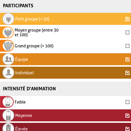
PARTICIPANTS
Petit groupe (< 30)
Moyen groupe (entre 30
et 100)
Grand groupe (> 100)
Équipe
Individuel
INTENSITÉ D'ANIMATION
Faible
Moyenne
Élevée