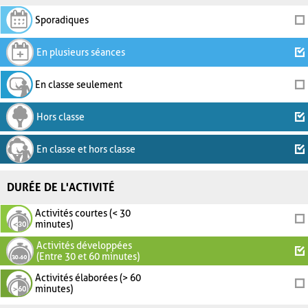
Sporadiques
En plusieurs séances
En classe seulement
Hors classe
En classe et hors classe
DURÉE DE L'ACTIVITÉ
Activités courtes (< 30
minutes)
Activités développées
(Entre 30 et 60 minutes)
Activités élaborées (> 60
minutes)