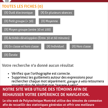
TOUTES LES FICHES (0)
(X) Outil électronique
(X) En plusieurs séances
(X) Petit groupe (< 30)
(X) Moyenne
(X) Moyen groupe (entre 30 et 100)
(X) Activités développées (Entre 30 et 60 minutes)
(X) En classe et hors classe
(X) Individuel
(X) Hors classe
(X) Élevée
Votre recherche n'a donné aucun résultat
Vérifiez que l'orthographe est correcte.
Supprimez les guillemets autour des expressions pour
rechercher chaque mot séparément.
garage à vélo
retournera
souvent plus de résultat que
"garage à vélo"
.
NOTRE SITE WEB UTILISE DES TÉMOINS AFIN DE
Envisagez d'élargir votre recherche avec
OR
.
garage OR vélo
retournera souvent plus de résultat que
garage à vélo
.
REHAUSSER VOTRE EXPÉRIENCE DE NAVIGATION.
Le site web de Polytechnique Montréal utilise des témoins de connexion
afin de recueillir des statistiques générales et offrir une meilleure