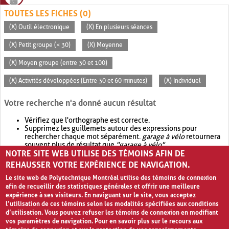
TOUTES LES FICHES (0)
(X) Outil électronique
(X) En plusieurs séances
(X) Petit groupe (< 30)
(X) Moyenne
(X) Moyen groupe (entre 30 et 100)
(X) Activités développées (Entre 30 et 60 minutes)
(X) Individuel
Votre recherche n'a donné aucun résultat
Vérifiez que l'orthographe est correcte.
Supprimez les guillemets autour des expressions pour
rechercher chaque mot séparément.
garage à vélo
retournera
souvent plus de résultat que
"garage à vélo"
.
NOTRE SITE WEB UTILISE DES TÉMOINS AFIN DE
Envisagez d'élargir votre recherche avec
OR
.
garage OR vélo
retournera souvent plus de résultat que
garage à vélo
.
REHAUSSER VOTRE EXPÉRIENCE DE NAVIGATION.
Le site web de Polytechnique Montréal utilise des témoins de connexion
afin de recueillir des statistiques générales et offrir une meilleure
expérience à ses visiteurs. En naviguant sur le site, vous acceptez
l’utilisation de ces témoins selon les modalités spécifiées aux conditions
d’utilisation. Vous pouvez refuser les témoins de connexion en modifiant
vos paramètres de navigation. Pour en savoir plus sur le recours aux