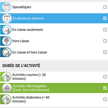
Sporadiques
En plusieurs séances
En classe seulement
Hors classe
En classe et hors classe
DURÉE DE L'ACTIVITÉ
Activités courtes (< 30
minutes)
Activités développées
(Entre 30 et 60 minutes)
Activités élaborées (> 60
minutes)