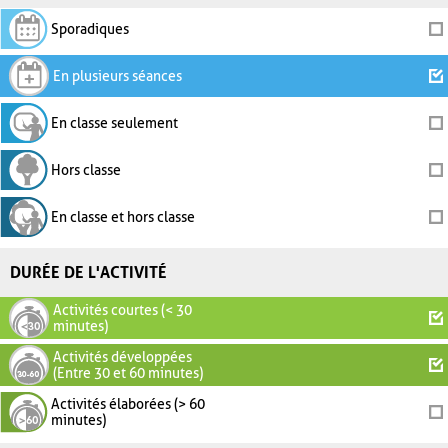
Sporadiques
En plusieurs séances
En classe seulement
Hors classe
En classe et hors classe
DURÉE DE L'ACTIVITÉ
Activités courtes (< 30
minutes)
Activités développées
(Entre 30 et 60 minutes)
Activités élaborées (> 60
minutes)