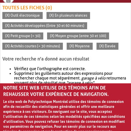
TOUTES LES FICHES (0)
(X) Outil électronique
(X) En plusieurs séances
(X) Activités développées (Entre 30 et 60 minutes)
(X) Petit groupe (< 30)
(X) Moyen groupe (entre 30 et 100)
(X) Activités courtes (< 30 minutes)
(X) Moyenne
(X) Élevée
Votre recherche n'a donné aucun résultat
Vérifiez que l'orthographe est correcte.
Supprimez les guillemets autour des expressions pour
rechercher chaque mot séparément.
garage à vélo
retournera
souvent plus de résultat que
"garage à vélo"
.
NOTRE SITE WEB UTILISE DES TÉMOINS AFIN DE
Envisagez d'élargir votre recherche avec
OR
.
garage OR vélo
retournera souvent plus de résultat que
garage à vélo
.
REHAUSSER VOTRE EXPÉRIENCE DE NAVIGATION.
Le site web de Polytechnique Montréal utilise des témoins de connexion
afin de recueillir des statistiques générales et offrir une meilleure
expérience à ses visiteurs. En naviguant sur le site, vous acceptez
l’utilisation de ces témoins selon les modalités spécifiées aux conditions
d’utilisation. Vous pouvez refuser les témoins de connexion en modifiant
vos paramètres de navigation. Pour en savoir plus sur le recours aux