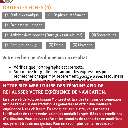
TOUTES LES FICHES (0)
(X) Outil électronique
(X) En plusieurs séances
(X) En classe seulement
(X) Activités développées (Entre 30 et 60 minutes)
(X) Sporadiques
(X) Petit groupe (< 30)
(X) Faible
(X) Moyenne
Votre recherche n'a donné aucun résultat
Vérifiez que l'orthographe est correcte.
Supprimez les guillemets autour des expressions pour
rechercher chaque mot séparément.
garage à vélo
retournera
souvent plus de résultat que
"garage à vélo"
.
NOTRE SITE WEB UTILISE DES TÉMOINS AFIN DE
Envisagez d'élargir votre recherche avec
OR
.
garage OR vélo
retournera souvent plus de résultat que
garage à vélo
.
REHAUSSER VOTRE EXPÉRIENCE DE NAVIGATION.
Le site web de Polytechnique Montréal utilise des témoins de connexion
afin de recueillir des statistiques générales et offrir une meilleure
expérience à ses visiteurs. En naviguant sur le site, vous acceptez
l’utilisation de ces témoins selon les modalités spécifiées aux conditions
d’utilisation. Vous pouvez refuser les témoins de connexion en modifiant
vos paramètres de navigation. Pour en savoir plus sur le recours aux