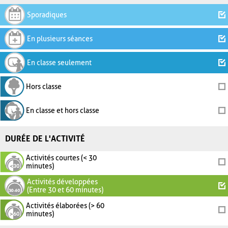
Sporadiques
En plusieurs séances
En classe seulement
Hors classe
En classe et hors classe
DURÉE DE L'ACTIVITÉ
Activités courtes (< 30
minutes)
Activités développées
(Entre 30 et 60 minutes)
Activités élaborées (> 60
minutes)