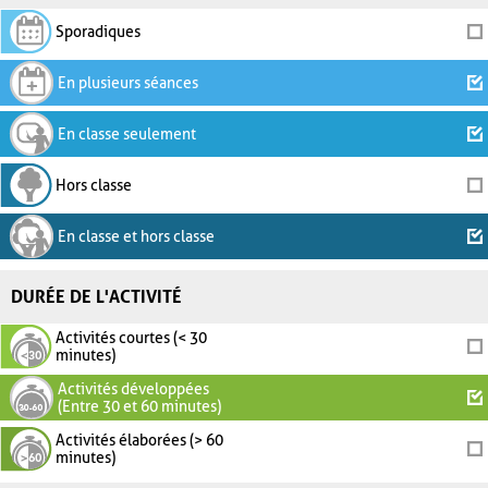
Sporadiques
En plusieurs séances
En classe seulement
Hors classe
En classe et hors classe
DURÉE DE L'ACTIVITÉ
Activités courtes (< 30
minutes)
Activités développées
(Entre 30 et 60 minutes)
Activités élaborées (> 60
minutes)