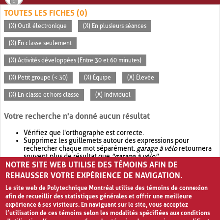
TOUTES LES FICHES (0)
(X) Outil électronique
(X) En plusieurs séances
(X) En classe seulement
(X) Activités développées (Entre 30 et 60 minutes)
(X) Petit groupe (< 30)
(X) Équipe
(X) Élevée
(X) En classe et hors classe
(X) Individuel
Votre recherche n'a donné aucun résultat
Vérifiez que l'orthographe est correcte.
Supprimez les guillemets autour des expressions pour
rechercher chaque mot séparément.
garage à vélo
retournera
souvent plus de résultat que
"garage à vélo"
.
NOTRE SITE WEB UTILISE DES TÉMOINS AFIN DE
Envisagez d'élargir votre recherche avec
OR
.
garage OR vélo
retournera souvent plus de résultat que
garage à vélo
.
REHAUSSER VOTRE EXPÉRIENCE DE NAVIGATION.
Le site web de Polytechnique Montréal utilise des témoins de connexion
afin de recueillir des statistiques générales et offrir une meilleure
expérience à ses visiteurs. En naviguant sur le site, vous acceptez
l’utilisation de ces témoins selon les modalités spécifiées aux conditions