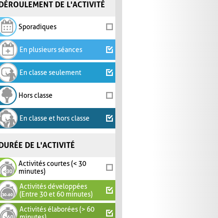
DÉROULEMENT DE L'ACTIVITÉ
Sporadiques
En plusieurs séances
En classe seulement
Hors classe
En classe et hors classe
DURÉE DE L'ACTIVITÉ
Activités courtes (< 30
minutes)
Activités développées
(Entre 30 et 60 minutes)
Activités élaborées (> 60
minutes)