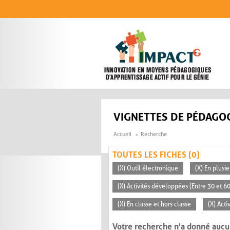
Aller au contenu principal
VIGNETTES DE PÉDAGOG
Accueil
Recherche
TOUTES LES FICHES (0)
(X) Outil électronique
(X) En plusi
(X) Activités développées (Entre 30 et 6
(X) En classe et hors classe
(X) Acti
Votre recherche n'a donné aucu