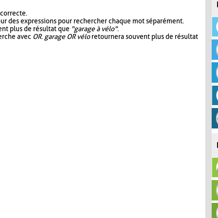
 correcte.
our des expressions pour rechercher chaque mot séparément.
nt plus de résultat que
"garage à vélo"
.
herche avec
OR
.
garage OR vélo
retournera souvent plus de résultat