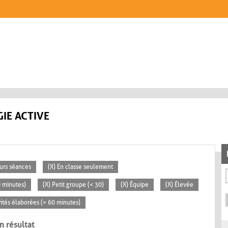
IE ACTIVE
eurs séances
(X) En classe seulement
0 minutes)
(X) Petit groupe (< 30)
(X) Équipe
(X) Élevée
vités élaborées (> 60 minutes)
n résultat