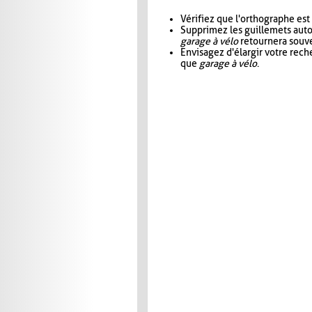
Vérifiez que l'orthographe est
Supprimez les guillemets aut
garage à vélo
retournera souve
Envisagez d'élargir votre rec
que
garage à vélo
.