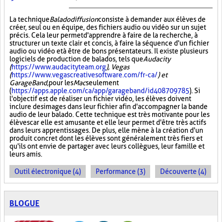
La technique
Baladodiffusion
consiste à demander aux élèves de
créer, seul ou en équipe, des fichiers audio ou vidéo sur un sujet
précis. Cela leur permet d'apprendre à faire de la recherche, à
structurer un texte clair et concis, à faire la séquence d'un fichier
audio ou vidéo et à être de bons présentateurs. Il existe plusieurs
logiciels de production de balados, tels que
Audacity
(
https://www.audacityteam.org
), Vegas
(
https://www.vegascreativesoftware.com/fr-ca/
) et
GarageBand,
pour les
Mac
seulement
(
https://apps.apple.com/ca/app/garageband/id408709785
). Si
l'objectif est de réaliser un fichier vidéo, les élèves doivent
inclure des images dans leur fichier afin d'accompagner la bande
audio de leur balado. Cette technique est très motivante pour les
élèves car elle est amusante et elle leur permet d'être très actifs
dans leurs apprentissages. De plus, elle mène à la création d'un
produit concret dont les élèves sont généralement très fiers et
qu'ils ont envie de partager avec leurs collègues, leur famille et
leurs amis.
Outil électronique (4)
Performance (3)
Découverte (4)
BLOGUE