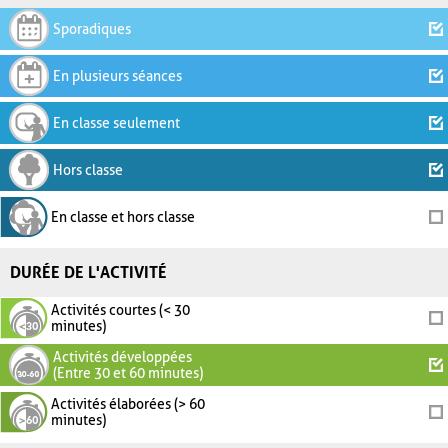
Sporadiques
En plusieurs séances
En classe seulement
Hors classe
En classe et hors classe
DURÉE DE L'ACTIVITÉ
Activités courtes (< 30
minutes)
Activités développées
(Entre 30 et 60 minutes)
Activités élaborées (> 60
minutes)