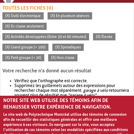
TOUTES LES FICHES (0)
(X) Outil électronique
(X) En plusieurs séances
(X) En classe seulement
(X) Activités développées (Entre 30 et 60 minutes)
(X) Élevée
(X) Grand groupe (> 100)
(X) Sporadiques
(X) Petit groupe (< 30)
(X) Hors classe
Votre recherche n'a donné aucun résultat
Vérifiez que l'orthographe est correcte.
Supprimez les guillemets autour des expressions pour
rechercher chaque mot séparément.
garage à vélo
retournera
souvent plus de résultat que
"garage à vélo"
.
NOTRE SITE WEB UTILISE DES TÉMOINS AFIN DE
Envisagez d'élargir votre recherche avec
OR
.
garage OR vélo
retournera souvent plus de résultat que
garage à vélo
.
REHAUSSER VOTRE EXPÉRIENCE DE NAVIGATION.
Le site web de Polytechnique Montréal utilise des témoins de connexion
afin de recueillir des statistiques générales et offrir une meilleure
expérience à ses visiteurs. En naviguant sur le site, vous acceptez
l’utilisation de ces témoins selon les modalités spécifiées aux conditions