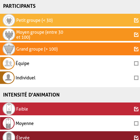
PARTICIPANTS
Petit groupe (< 30)
Moyen groupe (entre 30
et 100)
Grand groupe (> 100)
Équipe
Individuel
INTENSITÉ D'ANIMATION
Faible
Moyenne
Élevée