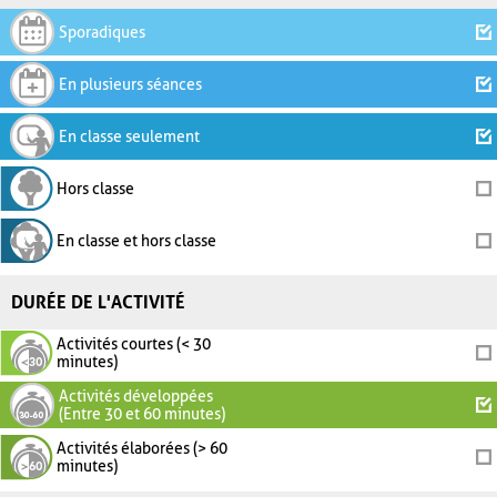
Sporadiques
En plusieurs séances
En classe seulement
Hors classe
En classe et hors classe
DURÉE DE L'ACTIVITÉ
Activités courtes (< 30
minutes)
Activités développées
(Entre 30 et 60 minutes)
Activités élaborées (> 60
minutes)