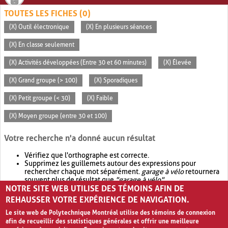
TOUTES LES FICHES (0)
(X) Outil électronique
(X) En plusieurs séances
(X) En classe seulement
(X) Activités développées (Entre 30 et 60 minutes)
(X) Élevée
(X) Grand groupe (> 100)
(X) Sporadiques
(X) Petit groupe (< 30)
(X) Faible
(X) Moyen groupe (entre 30 et 100)
Votre recherche n'a donné aucun résultat
Vérifiez que l'orthographe est correcte.
Supprimez les guillemets autour des expressions pour
rechercher chaque mot séparément.
garage à vélo
retournera
souvent plus de résultat que
"garage à vélo"
.
NOTRE SITE WEB UTILISE DES TÉMOINS AFIN DE
Envisagez d'élargir votre recherche avec
OR
.
garage OR vélo
retournera souvent plus de résultat que
garage à vélo
.
REHAUSSER VOTRE EXPÉRIENCE DE NAVIGATION.
Le site web de Polytechnique Montréal utilise des témoins de connexion
afin de recueillir des statistiques générales et offrir une meilleure