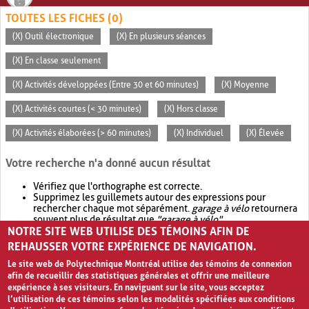
TOUTES LES FICHES (0)
(X) Outil électronique
(X) En plusieurs séances
(X) En classe seulement
(X) Activités développées (Entre 30 et 60 minutes)
(X) Moyenne
(X) Activités courtes (< 30 minutes)
(X) Hors classe
(X) Activités élaborées (> 60 minutes)
(X) Individuel
(X) Élevée
Votre recherche n'a donné aucun résultat
Vérifiez que l'orthographe est correcte.
Supprimez les guillemets autour des expressions pour
rechercher chaque mot séparément.
garage à vélo
retournera
souvent plus de résultat que
"garage à vélo"
.
NOTRE SITE WEB UTILISE DES TÉMOINS AFIN DE
Envisagez d'élargir votre recherche avec
OR
.
garage OR vélo
retournera souvent plus de résultat que
garage à vélo
.
REHAUSSER VOTRE EXPÉRIENCE DE NAVIGATION.
Le site web de Polytechnique Montréal utilise des témoins de connexion
afin de recueillir des statistiques générales et offrir une meilleure
expérience à ses visiteurs. En naviguant sur le site, vous acceptez
l’utilisation de ces témoins selon les modalités spécifiées aux conditions