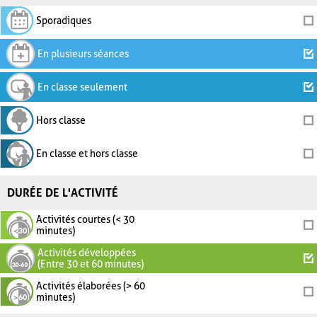
Sporadiques
En plusieurs séances
En classe seulement
Hors classe
En classe et hors classe
DURÉE DE L'ACTIVITÉ
Activités courtes (< 30
minutes)
Activités développées
(Entre 30 et 60 minutes)
Activités élaborées (> 60
minutes)