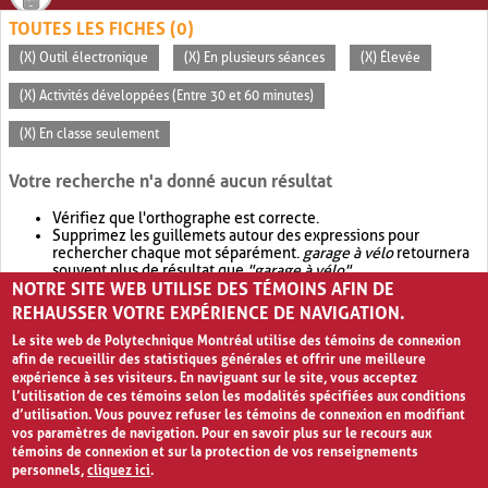
TOUTES LES FICHES (0)
(X) Outil électronique
(X) En plusieurs séances
(X) Élevée
(X) Activités développées (Entre 30 et 60 minutes)
(X) En classe seulement
Votre recherche n'a donné aucun résultat
Vérifiez que l'orthographe est correcte.
Supprimez les guillemets autour des expressions pour
rechercher chaque mot séparément.
garage à vélo
retournera
souvent plus de résultat que
"garage à vélo"
.
NOTRE SITE WEB UTILISE DES TÉMOINS AFIN DE
Envisagez d'élargir votre recherche avec
OR
.
garage OR vélo
retournera souvent plus de résultat que
garage à vélo
.
REHAUSSER VOTRE EXPÉRIENCE DE NAVIGATION.
Le site web de Polytechnique Montréal utilise des témoins de connexion
afin de recueillir des statistiques générales et offrir une meilleure
expérience à ses visiteurs. En naviguant sur le site, vous acceptez
l’utilisation de ces témoins selon les modalités spécifiées aux conditions
d’utilisation. Vous pouvez refuser les témoins de connexion en modifiant
vos paramètres de navigation. Pour en savoir plus sur le recours aux
témoins de connexion et sur la protection de vos renseignements
personnels,
cliquez ici
.
Avis de confidentialité et conditions d’utilisation