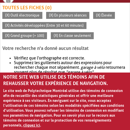
TOUTES LES FICHES (0)
(X) Outil électronique
(X) En plusieurs séances
(X) Élevée
(X) Activités développées (Entre 30 et 60 minutes)
(X) Grand groupe (> 100)
(X) En classe seulement
Votre recherche n'a donné aucun résultat
Vérifiez que l'orthographe est correcte.
Supprimez les guillemets autour des expressions pour
rechercher chaque mot séparément.
garage à vélo
retournera
souvent plus de résultat que
"garage à vélo"
.
NOTRE SITE WEB UTILISE DES TÉMOINS AFIN DE
Envisagez d'élargir votre recherche avec
OR
.
garage OR vélo
retournera souvent plus de résultat que
garage à vélo
.
REHAUSSER VOTRE EXPÉRIENCE DE NAVIGATION.
Le site web de Polytechnique Montréal utilise des témoins de connexion
afin de recueillir des statistiques générales et offrir une meilleure
expérience à ses visiteurs. En naviguant sur le site, vous acceptez
l’utilisation de ces témoins selon les modalités spécifiées aux conditions
d’utilisation. Vous pouvez refuser les témoins de connexion en modifiant
vos paramètres de navigation. Pour en savoir plus sur le recours aux
témoins de connexion et sur la protection de vos renseignements
personnels,
cliquez ici
.
Avis de confidentialité et conditions d’utilisation