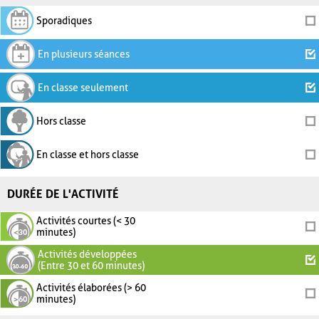
Sporadiques
En plusieurs séances
En classe seulement
Hors classe
En classe et hors classe
DURÉE DE L'ACTIVITÉ
Activités courtes (< 30
minutes)
Activités développées
(Entre 30 et 60 minutes)
Activités élaborées (> 60
minutes)