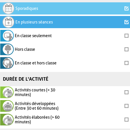
Sporadiques
En plusieurs séances
En classe seulement
Hors classe
En classe et hors classe
DURÉE DE L'ACTIVITÉ
Activités courtes (< 30
minutes)
Activités développées
(Entre 30 et 60 minutes)
Activités élaborées (> 60
minutes)