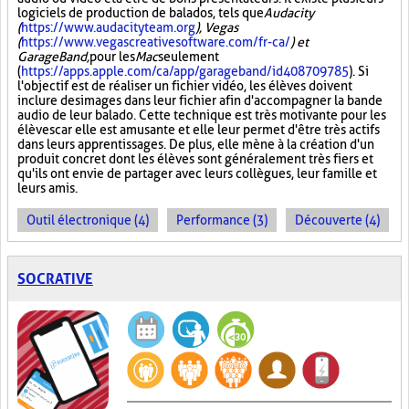
logiciels de production de balados, tels que
Audacity
(
https://www.audacityteam.org
), Vegas
(
https://www.vegascreativesoftware.com/fr-ca/
) et
GarageBand,
pour les
Mac
seulement
(
https://apps.apple.com/ca/app/garageband/id408709785
). Si
l'objectif est de réaliser un fichier vidéo, les élèves doivent
inclure des images dans leur fichier afin d'accompagner la bande
audio de leur balado. Cette technique est très motivante pour les
élèves car elle est amusante et elle leur permet d'être très actifs
dans leurs apprentissages. De plus, elle mène à la création d'un
produit concret dont les élèves sont généralement très fiers et
qu'ils ont envie de partager avec leurs collègues, leur famille et
leurs amis.
Outil électronique (4)
Performance (3)
Découverte (4)
SOCRATIVE