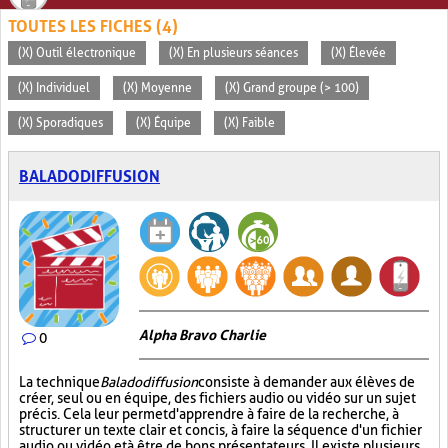
TOUTES LES FICHES (4)
(X) Outil électronique
(X) En plusieurs séances
(X) Élevée
(X) Individuel
(X) Moyenne
(X) Grand groupe (> 100)
(X) Sporadiques
(X) Équipe
(X) Faible
BALADODIFFUSION
Alpha Bravo Charlie
0
La technique
Baladodiffusion
consiste à demander aux élèves de
créer, seul ou en équipe, des fichiers audio ou vidéo sur un sujet
précis. Cela leur permet d'apprendre à faire de la recherche, à
structurer un texte clair et concis, à faire la séquence d'un fichier
audio ou vidéo et à être de bons présentateurs. Il existe plusieurs