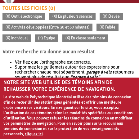
TOUTES LES FICHES (0)
(X) Outil électronique
(X) En plusieurs séances
(X) Élevée
(X) Activités développées (Entre 30 et 60 minutes)
(X) Faible
(X) Individuel
(X) Équipe
(X) En classe seulement
Votre recherche n'a donné aucun résultat
Vérifiez que l'orthographe est correcte.
Supprimez les guillemets autour des expressions pour
rechercher chaque mot séparément.
garage à vélo
retournera
souvent plus de résultat que
"garage à vélo"
.
NOTRE SITE WEB UTILISE DES TÉMOINS AFIN DE
Envisagez d'élargir votre recherche avec
OR
.
garage OR vélo
retournera souvent plus de résultat que
garage à vélo
.
REHAUSSER VOTRE EXPÉRIENCE DE NAVIGATION.
Le site web de Polytechnique Montréal utilise des témoins de connexion
afin de recueillir des statistiques générales et offrir une meilleure
expérience à ses visiteurs. En naviguant sur le site, vous acceptez
l’utilisation de ces témoins selon les modalités spécifiées aux conditions
d’utilisation. Vous pouvez refuser les témoins de connexion en modifiant
vos paramètres de navigation. Pour en savoir plus sur le recours aux
témoins de connexion et sur la protection de vos renseignements
personnels,
cliquez ici
.
Avis de confidentialité et conditions d’utilisation