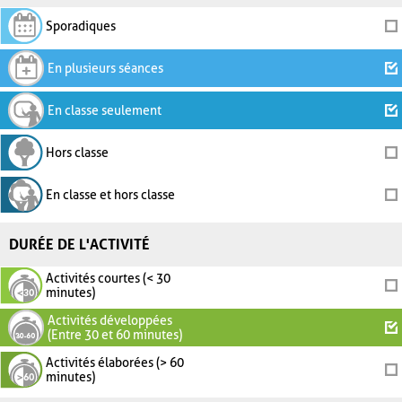
Sporadiques
En plusieurs séances
En classe seulement
Hors classe
En classe et hors classe
DURÉE DE L'ACTIVITÉ
Activités courtes (< 30
minutes)
Activités développées
(Entre 30 et 60 minutes)
Activités élaborées (> 60
minutes)