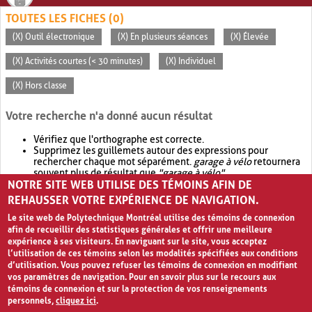
TOUTES LES FICHES (0)
(X) Outil électronique
(X) En plusieurs séances
(X) Élevée
(X) Activités courtes (< 30 minutes)
(X) Individuel
(X) Hors classe
Votre recherche n'a donné aucun résultat
Vérifiez que l'orthographe est correcte.
Supprimez les guillemets autour des expressions pour
rechercher chaque mot séparément.
garage à vélo
retournera
souvent plus de résultat que
"garage à vélo"
.
NOTRE SITE WEB UTILISE DES TÉMOINS AFIN DE
Envisagez d'élargir votre recherche avec
OR
.
garage OR vélo
retournera souvent plus de résultat que
garage à vélo
.
REHAUSSER VOTRE EXPÉRIENCE DE NAVIGATION.
Le site web de Polytechnique Montréal utilise des témoins de connexion
afin de recueillir des statistiques générales et offrir une meilleure
expérience à ses visiteurs. En naviguant sur le site, vous acceptez
l’utilisation de ces témoins selon les modalités spécifiées aux conditions
d’utilisation. Vous pouvez refuser les témoins de connexion en modifiant
vos paramètres de navigation. Pour en savoir plus sur le recours aux
témoins de connexion et sur la protection de vos renseignements
personnels,
cliquez ici
.
Avis de confidentialité et conditions d’utilisation