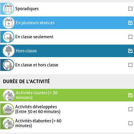
Sporadiques
En plusieurs séances
En classe seulement
Hors classe
En classe et hors classe
DURÉE DE L'ACTIVITÉ
Activités courtes (< 30
minutes)
Activités développées
(Entre 30 et 60 minutes)
Activités élaborées (> 60
minutes)