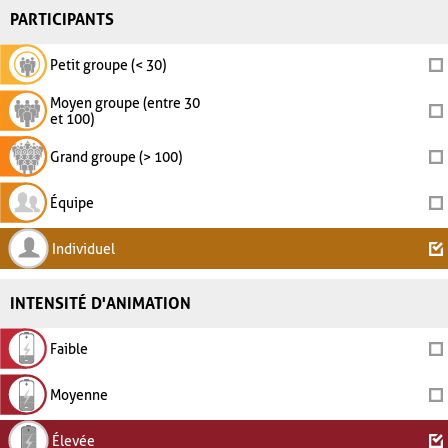
PARTICIPANTS
Petit groupe (< 30)
Moyen groupe (entre 30
et 100)
Grand groupe (> 100)
Équipe
Individuel
INTENSITÉ D'ANIMATION
Faible
Moyenne
Élevée