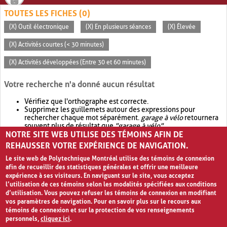
TOUTES LES FICHES (0)
(X) Outil électronique
(X) En plusieurs séances
(X) Élevée
(X) Activités courtes (< 30 minutes)
(X) Activités développées (Entre 30 et 60 minutes)
Votre recherche n'a donné aucun résultat
Vérifiez que l'orthographe est correcte.
Supprimez les guillemets autour des expressions pour
rechercher chaque mot séparément.
garage à vélo
retournera
souvent plus de résultat que
"garage à vélo"
.
NOTRE SITE WEB UTILISE DES TÉMOINS AFIN DE
Envisagez d'élargir votre recherche avec
OR
.
garage OR vélo
retournera souvent plus de résultat que
garage à vélo
.
REHAUSSER VOTRE EXPÉRIENCE DE NAVIGATION.
Le site web de Polytechnique Montréal utilise des témoins de connexion
afin de recueillir des statistiques générales et offrir une meilleure
expérience à ses visiteurs. En naviguant sur le site, vous acceptez
l’utilisation de ces témoins selon les modalités spécifiées aux conditions
d’utilisation. Vous pouvez refuser les témoins de connexion en modifiant
vos paramètres de navigation. Pour en savoir plus sur le recours aux
témoins de connexion et sur la protection de vos renseignements
personnels,
cliquez ici
.
Avis de confidentialité et conditions d’utilisation