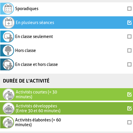
Sporadiques
En plusieurs séances
En classe seulement
Hors classe
En classe et hors classe
DURÉE DE L'ACTIVITÉ
Activités courtes (< 30
minutes)
Activités développées
(Entre 30 et 60 minutes)
Activités élaborées (> 60
minutes)