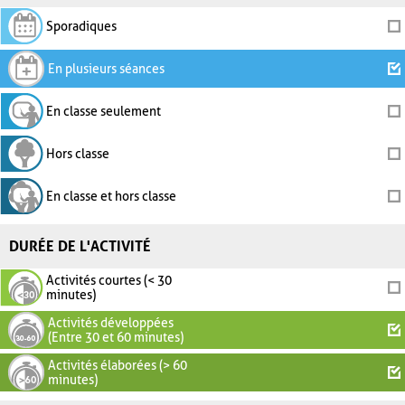
Sporadiques
En plusieurs séances
En classe seulement
Hors classe
En classe et hors classe
DURÉE DE L'ACTIVITÉ
Activités courtes (< 30
minutes)
Activités développées
(Entre 30 et 60 minutes)
Activités élaborées (> 60
minutes)