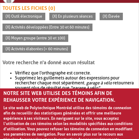
TOUTES LES FICHES (0)
(X) Outil électronique
(X) En plusieurs séances
(X) Élevée
(X) Activités développées (Entre 30 et 60 minutes)
(X) Moyen groupe (entre 30 et 100)
(X) Activités élaborées (> 60 minutes)
Votre recherche n'a donné aucun résultat
Vérifiez que l'orthographe est correcte.
Supprimez les guillemets autour des expressions pour
rechercher chaque mot séparément.
garage à vélo
retournera
souvent plus de résultat que
"garage à vélo"
.
NOTRE SITE WEB UTILISE DES TÉMOINS AFIN DE
Envisagez d'élargir votre recherche avec
OR
.
garage OR vélo
retournera souvent plus de résultat que
garage à vélo
.
REHAUSSER VOTRE EXPÉRIENCE DE NAVIGATION.
Le site web de Polytechnique Montréal utilise des témoins de connexion
afin de recueillir des statistiques générales et offrir une meilleure
expérience à ses visiteurs. En naviguant sur le site, vous acceptez
l’utilisation de ces témoins selon les modalités spécifiées aux conditions
d’utilisation. Vous pouvez refuser les témoins de connexion en modifiant
vos paramètres de navigation. Pour en savoir plus sur le recours aux