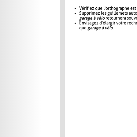
Vérifiez que l'orthographe est
Supprimez les guillemets aut
garage à vélo
retournera souve
Envisagez d'élargir votre rec
que
garage à vélo
.