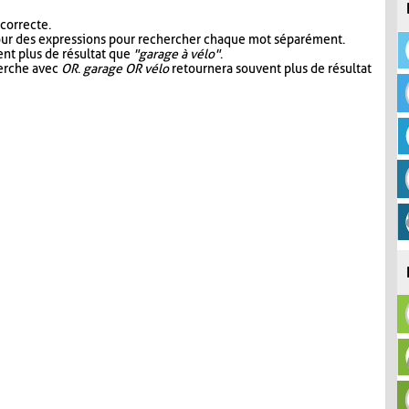
 correcte.
our des expressions pour rechercher chaque mot séparément.
nt plus de résultat que
"garage à vélo"
.
herche avec
OR
.
garage OR vélo
retournera souvent plus de résultat