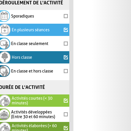
DÉROULEMENT DE L'ACTIVITÉ
Sporadiques
En plusieurs séances
En classe seulement
Hors classe
En classe et hors classe
DURÉE DE L'ACTIVITÉ
Activités courtes (< 30
minutes)
Activités développées
(Entre 30 et 60 minutes)
Activités élaborées (> 60
minutes)