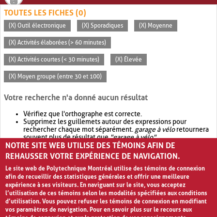
TOUTES LES FICHES (0)
(X) Outil électronique
(X) Sporadiques
(X) Moyenne
(X) Activités élaborées (> 60 minutes)
(X) Activités courtes (< 30 minutes)
(X) Élevée
(X) Moyen groupe (entre 30 et 100)
Votre recherche n'a donné aucun résultat
Vérifiez que l'orthographe est correcte.
Supprimez les guillemets autour des expressions pour
rechercher chaque mot séparément.
garage à vélo
retournera
souvent plus de résultat que
"garage à vélo"
.
NOTRE SITE WEB UTILISE DES TÉMOINS AFIN DE
Envisagez d'élargir votre recherche avec
OR
.
garage OR vélo
retournera souvent plus de résultat que
garage à vélo
.
REHAUSSER VOTRE EXPÉRIENCE DE NAVIGATION.
Le site web de Polytechnique Montréal utilise des témoins de connexion
afin de recueillir des statistiques générales et offrir une meilleure
expérience à ses visiteurs. En naviguant sur le site, vous acceptez
l’utilisation de ces témoins selon les modalités spécifiées aux conditions
d’utilisation. Vous pouvez refuser les témoins de connexion en modifiant
vos paramètres de navigation. Pour en savoir plus sur le recours aux