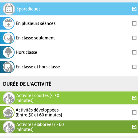
Sporadiques
En plusieurs séances
En classe seulement
Hors classe
En classe et hors classe
DURÉE DE L'ACTIVITÉ
Activités courtes (< 30
minutes)
Activités développées
(Entre 30 et 60 minutes)
Activités élaborées (> 60
minutes)