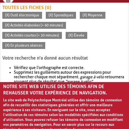
TOUTES LES FICHES (0)
(X) Outil électronique
(X) Sporadiques
(X) Moyenne
(X) Activités élaborées (> 60 minutes)
(X) Activités courtes (< 30 minutes)
(X) Élevée
(X) En plusieurs séances
Votre recherche n'a donné aucun résultat
Vérifiez que l'orthographe est correcte.
Supprimez les guillemets autour des expressions pour
rechercher chaque mot séparément.
garage à vélo
retournera
souvent plus de résultat que
"garage à vélo"
.
NOTRE SITE WEB UTILISE DES TÉMOINS AFIN DE
Envisagez d'élargir votre recherche avec
OR
.
garage OR vélo
retournera souvent plus de résultat que
garage à vélo
.
REHAUSSER VOTRE EXPÉRIENCE DE NAVIGATION.
Le site web de Polytechnique Montréal utilise des témoins de connexion
afin de recueillir des statistiques générales et offrir une meilleure
expérience à ses visiteurs. En naviguant sur le site, vous acceptez
l’utilisation de ces témoins selon les modalités spécifiées aux conditions
d’utilisation. Vous pouvez refuser les témoins de connexion en modifiant
vos paramètres de navigation. Pour en savoir plus sur le recours aux