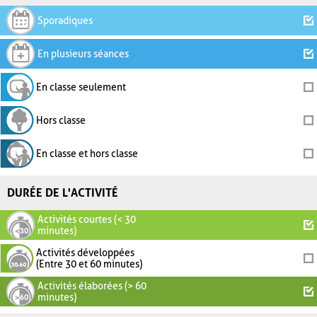
Sporadiques
En plusieurs séances
En classe seulement
Hors classe
En classe et hors classe
DURÉE DE L'ACTIVITÉ
Activités courtes (< 30
minutes)
Activités développées
(Entre 30 et 60 minutes)
Activités élaborées (> 60
minutes)