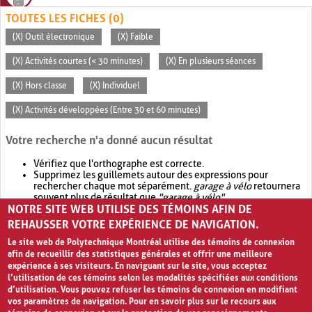
TOUTES LES FICHES (0)
(X) Outil électronique
(X) Faible
(X) Activités courtes (< 30 minutes)
(X) En plusieurs séances
(X) Hors classe
(X) Individuel
(X) Activités développées (Entre 30 et 60 minutes)
Votre recherche n'a donné aucun résultat
Vérifiez que l'orthographe est correcte.
Supprimez les guillemets autour des expressions pour
rechercher chaque mot séparément.
garage à vélo
retournera
souvent plus de résultat que
"garage à vélo"
.
NOTRE SITE WEB UTILISE DES TÉMOINS AFIN DE
Envisagez d'élargir votre recherche avec
OR
.
garage OR vélo
retournera souvent plus de résultat que
garage à vélo
.
REHAUSSER VOTRE EXPÉRIENCE DE NAVIGATION.
Le site web de Polytechnique Montréal utilise des témoins de connexion
afin de recueillir des statistiques générales et offrir une meilleure
expérience à ses visiteurs. En naviguant sur le site, vous acceptez
l’utilisation de ces témoins selon les modalités spécifiées aux conditions
d’utilisation. Vous pouvez refuser les témoins de connexion en modifiant
vos paramètres de navigation. Pour en savoir plus sur le recours aux