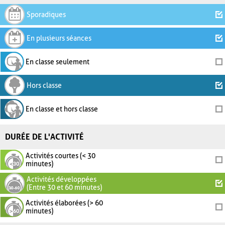
Sporadiques
En plusieurs séances
En classe seulement
Hors classe
En classe et hors classe
DURÉE DE L'ACTIVITÉ
Activités courtes (< 30
minutes)
Activités développées
(Entre 30 et 60 minutes)
Activités élaborées (> 60
minutes)