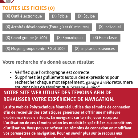
TOUTES LES FICHES (0)
(X) Outil électronique
(X) Faible
(X) Équipe
(X) Activités développées (Entre 30 et 60 minutes)
(X) Individuel
(X) Grand groupe (> 100)
(X) Sporadiques
(X) Hors classe
(X) Moyen groupe (entre 30 et 100)
(X) En plusieurs séances
Votre recherche n'a donné aucun résultat
Vérifiez que l'orthographe est correcte.
Supprimez les guillemets autour des expressions pour
rechercher chaque mot séparément.
garage à vélo
retournera
souvent plus de résultat que
"garage à vélo"
.
NOTRE SITE WEB UTILISE DES TÉMOINS AFIN DE
Envisagez d'élargir votre recherche avec
OR
.
garage OR vélo
retournera souvent plus de résultat que
garage à vélo
.
REHAUSSER VOTRE EXPÉRIENCE DE NAVIGATION.
Le site web de Polytechnique Montréal utilise des témoins de connexion
afin de recueillir des statistiques générales et offrir une meilleure
expérience à ses visiteurs. En naviguant sur le site, vous acceptez
l’utilisation de ces témoins selon les modalités spécifiées aux conditions
d’utilisation. Vous pouvez refuser les témoins de connexion en modifiant
vos paramètres de navigation. Pour en savoir plus sur le recours aux