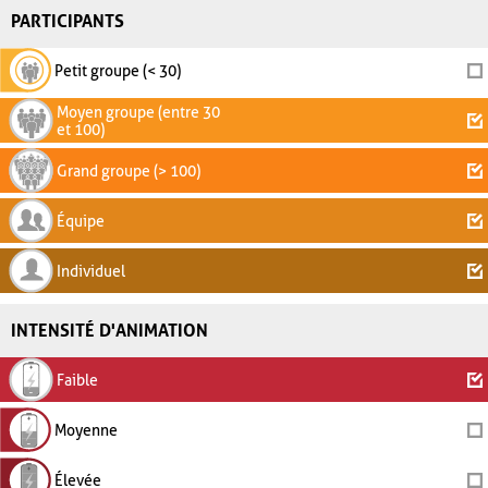
PARTICIPANTS
Petit groupe (< 30)
Moyen groupe (entre 30
et 100)
Grand groupe (> 100)
Équipe
Individuel
INTENSITÉ D'ANIMATION
Faible
Moyenne
Élevée