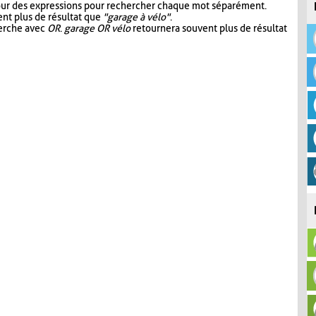
our des expressions pour rechercher chaque mot séparément.
nt plus de résultat que
"garage à vélo"
.
herche avec
OR
.
garage OR vélo
retournera souvent plus de résultat