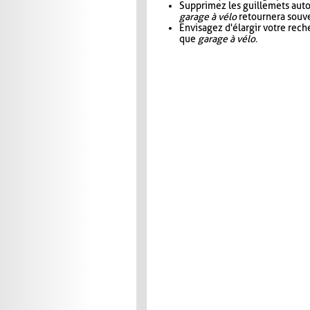
Supprimez les guillemets aut
garage à vélo
retournera souve
Envisagez d'élargir votre rec
que
garage à vélo
.