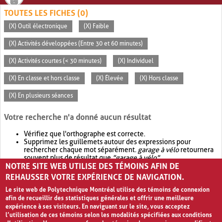
TOUTES LES FICHES (0)
(X) Outil électronique
(X) Faible
(X) Activités développées (Entre 30 et 60 minutes)
(X) Activités courtes (< 30 minutes)
(X) Individuel
(X) En classe et hors classe
(X) Élevée
(X) Hors classe
(X) En plusieurs séances
Votre recherche n'a donné aucun résultat
Vérifiez que l'orthographe est correcte.
Supprimez les guillemets autour des expressions pour
rechercher chaque mot séparément.
garage à vélo
retournera
souvent plus de résultat que
"garage à vélo"
.
NOTRE SITE WEB UTILISE DES TÉMOINS AFIN DE
Envisagez d'élargir votre recherche avec
OR
.
garage OR vélo
retournera souvent plus de résultat que
garage à vélo
.
REHAUSSER VOTRE EXPÉRIENCE DE NAVIGATION.
Le site web de Polytechnique Montréal utilise des témoins de connexion
afin de recueillir des statistiques générales et offrir une meilleure
expérience à ses visiteurs. En naviguant sur le site, vous acceptez
l’utilisation de ces témoins selon les modalités spécifiées aux conditions