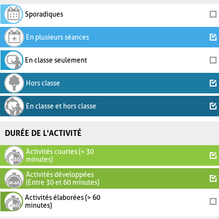
Sporadiques
En plusieurs séances
En classe seulement
Hors classe
En classe et hors classe
DURÉE DE L'ACTIVITÉ
Activités courtes (< 30
minutes)
Activités développées
(Entre 30 et 60 minutes)
Activités élaborées (> 60
minutes)