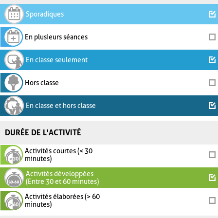
Sporadiques
En plusieurs séances
En classe seulement
Hors classe
En classe et hors classe
DURÉE DE L'ACTIVITÉ
Activités courtes (< 30
minutes)
Activités développées
(Entre 30 et 60 minutes)
Activités élaborées (> 60
minutes)