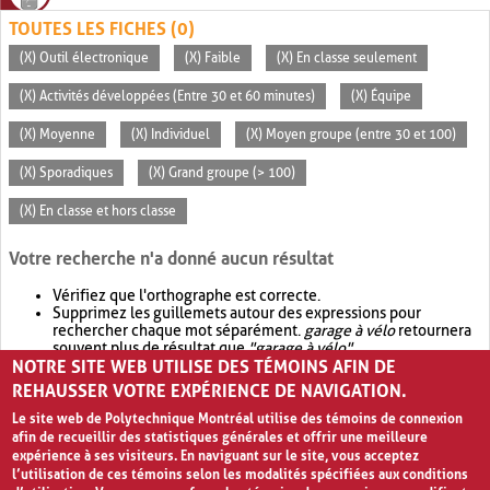
TOUTES LES FICHES (0)
(X) Outil électronique
(X) Faible
(X) En classe seulement
(X) Activités développées (Entre 30 et 60 minutes)
(X) Équipe
(X) Moyenne
(X) Individuel
(X) Moyen groupe (entre 30 et 100)
(X) Sporadiques
(X) Grand groupe (> 100)
(X) En classe et hors classe
Votre recherche n'a donné aucun résultat
Vérifiez que l'orthographe est correcte.
Supprimez les guillemets autour des expressions pour
rechercher chaque mot séparément.
garage à vélo
retournera
souvent plus de résultat que
"garage à vélo"
.
NOTRE SITE WEB UTILISE DES TÉMOINS AFIN DE
Envisagez d'élargir votre recherche avec
OR
.
garage OR vélo
retournera souvent plus de résultat que
garage à vélo
.
REHAUSSER VOTRE EXPÉRIENCE DE NAVIGATION.
Le site web de Polytechnique Montréal utilise des témoins de connexion
afin de recueillir des statistiques générales et offrir une meilleure
expérience à ses visiteurs. En naviguant sur le site, vous acceptez
l’utilisation de ces témoins selon les modalités spécifiées aux conditions