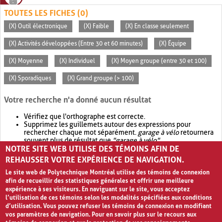
TOUTES LES FICHES (0)
(X) Outil électronique
(X) Faible
(X) En classe seulement
(X) Activités développées (Entre 30 et 60 minutes)
(X) Équipe
(X) Moyenne
(X) Individuel
(X) Moyen groupe (entre 30 et 100)
(X) Sporadiques
(X) Grand groupe (> 100)
Votre recherche n'a donné aucun résultat
Vérifiez que l'orthographe est correcte.
Supprimez les guillemets autour des expressions pour
rechercher chaque mot séparément.
garage à vélo
retournera
souvent plus de résultat que
"garage à vélo"
.
NOTRE SITE WEB UTILISE DES TÉMOINS AFIN DE
Envisagez d'élargir votre recherche avec
OR
.
garage OR vélo
retournera souvent plus de résultat que
garage à vélo
.
REHAUSSER VOTRE EXPÉRIENCE DE NAVIGATION.
Le site web de Polytechnique Montréal utilise des témoins de connexion
afin de recueillir des statistiques générales et offrir une meilleure
expérience à ses visiteurs. En naviguant sur le site, vous acceptez
l’utilisation de ces témoins selon les modalités spécifiées aux conditions
d’utilisation. Vous pouvez refuser les témoins de connexion en modifiant
vos paramètres de navigation. Pour en savoir plus sur le recours aux