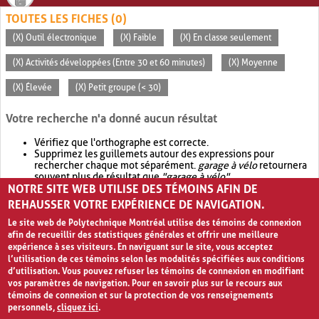
TOUTES LES FICHES (0)
(X) Outil électronique
(X) Faible
(X) En classe seulement
(X) Activités développées (Entre 30 et 60 minutes)
(X) Moyenne
(X) Élevée
(X) Petit groupe (< 30)
Votre recherche n'a donné aucun résultat
Vérifiez que l'orthographe est correcte.
Supprimez les guillemets autour des expressions pour
rechercher chaque mot séparément.
garage à vélo
retournera
souvent plus de résultat que
"garage à vélo"
.
NOTRE SITE WEB UTILISE DES TÉMOINS AFIN DE
Envisagez d'élargir votre recherche avec
OR
.
garage OR vélo
retournera souvent plus de résultat que
garage à vélo
.
REHAUSSER VOTRE EXPÉRIENCE DE NAVIGATION.
Le site web de Polytechnique Montréal utilise des témoins de connexion
afin de recueillir des statistiques générales et offrir une meilleure
expérience à ses visiteurs. En naviguant sur le site, vous acceptez
l’utilisation de ces témoins selon les modalités spécifiées aux conditions
d’utilisation. Vous pouvez refuser les témoins de connexion en modifiant
vos paramètres de navigation. Pour en savoir plus sur le recours aux
témoins de connexion et sur la protection de vos renseignements
personnels,
cliquez ici
.
Avis de confidentialité et conditions d’utilisation